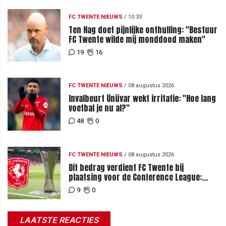
FC TWENTE NIEUWS
/
10:33
Ten Hag doet pijnlijke onthulling: "Bestuur
FC Twente wilde mij monddood maken"
19
16
FC TWENTE NIEUWS
/
08 augustus 2026
Invalbeurt Ünüvar wekt irritatie: "Hoe lang
voetbal je nu al?"
48
0
FC TWENTE NIEUWS
/
08 augustus 2026
Dit bedrag verdient FC Twente bij
plaatsing voor de Conference League:
zoveel loopt het mis bij uitschakeling
9
0
LAATSTE REACTIES