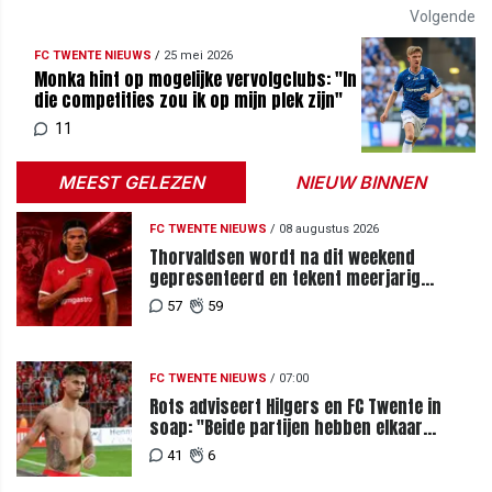
Volgende
FC TWENTE NIEUWS
/
25 mei 2026
Monka hint op mogelijke vervolgclubs: "In
die competities zou ik op mijn plek zijn"
11
MEEST GELEZEN
NIEUW BINNEN
FC TWENTE NIEUWS
/
08 augustus 2026
Thorvaldsen wordt na dit weekend
gepresenteerd en tekent meerjarig
contract bij FC Twente
57
59
FC TWENTE NIEUWS
/
07:00
Rots adviseert Hilgers en FC Twente in
soap: "Beide partijen hebben elkaar
teleurgesteld"
41
6