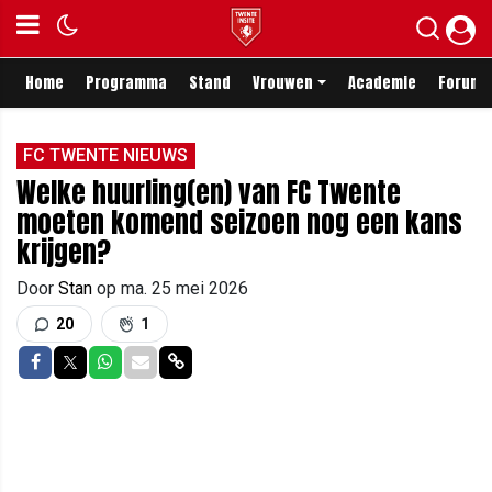
Home
Programma
Stand
Vrouwen
Academie
Forum
FC TWENTE NIEUWS
Welke huurling(en) van FC Twente
moeten komend seizoen nog een kans
krijgen?
Door
Stan
op
ma. 25 mei 2026
20
1
Delen op Facebook
Delen op Twitter
Delen op Whatsapp
Delen via Mail
Delen via link