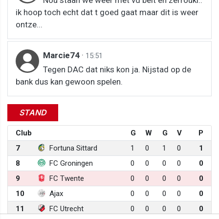
Nou staan we weer met vd belt en zerrouki..
ik hoop toch echt dat t goed gaat maar dit is weer
ontze...
Marcie74
·
15:51
Tegen DAC dat niks kon ja. Nijstad op de
bank dus kan gewoon spelen.
STAND
Club
G
W
G
V
P
7
Fortuna Sittard
1
0
1
0
1
8
FC Groningen
0
0
0
0
0
9
FC Twente
0
0
0
0
0
10
Ajax
0
0
0
0
0
11
FC Utrecht
0
0
0
0
0