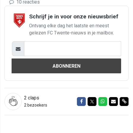
10 reacties
Schrijf je in voor onze nieuwsbrief
Ontvang elke dag het laatste en meest
gelezen FC Twente-nieuws in je mailbox.
ABONNEREN
2
claps
Delen op Facebook
Delen op Twitter
Delen op Wh
Delen vi
Del
2 bezoekers