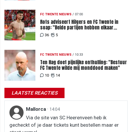
FC TWENTE NIEUWS
/
07:00
Rots adviseert Hilgers en FC Twente in
soap: "Beide partijen hebben elkaar
teleurgesteld"
36
5
FC TWENTE NIEUWS
/
10:33
Ten Hag doet pijnlijke onthulling: "Bestuur
FC Twente wilde mij monddood maken"
10
14
LAATSTE REACTIES
Mallorca
·
14:04
Via de site van SC Heerenveen heb ik
gecheckt of je daar tickets kunt bestellen maar er