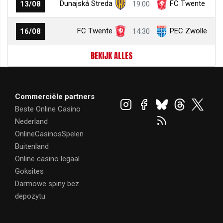
Dunajská Streda
FC Twente
13/08
19:00
FC Twente
PEC Zwolle
16/08
14:30
BEKIJK ALLES
Commerciële partners
Beste Online Casino
Nederland
OnlineCasinosSpelen
Buitenland
Online casino legaal
Goksites
Darmowe spiny bez
depozytu