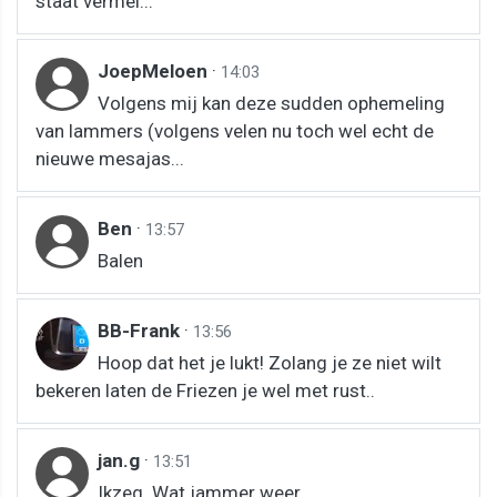
staat vermel...
JoepMeloen
·
14:03
Volgens mij kan deze sudden ophemeling
van lammers (volgens velen nu toch wel echt de
nieuwe mesajas...
Ben
·
13:57
Balen
BB-Frank
·
13:56
Hoop dat het je lukt! Zolang je ze niet wilt
bekeren laten de Friezen je wel met rust..
jan.g
·
13:51
Ikzeg. Wat jammer weer.