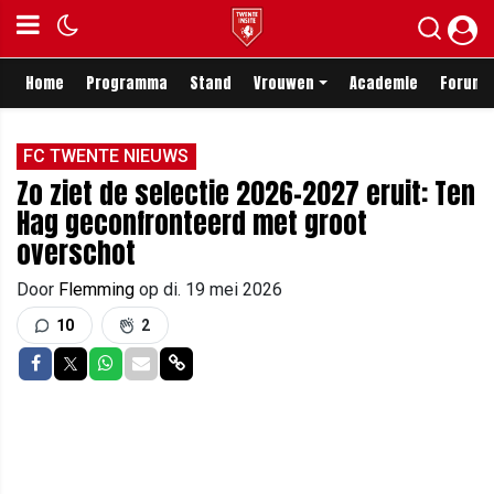
Home
Programma
Stand
Vrouwen
Academie
Forum
FC TWENTE NIEUWS
Zo ziet de selectie 2026-2027 eruit: Ten
Hag geconfronteerd met groot
overschot
Door
Flemming
op
di. 19 mei 2026
10
2
Delen op Facebook
Delen op Twitter
Delen op Whatsapp
Delen via Mail
Delen via link