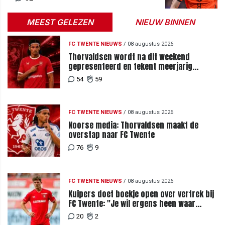
MEEST GELEZEN
NIEUW BINNEN
FC TWENTE NIEUWS
/
08 augustus 2026
Thorvaldsen wordt na dit weekend
gepresenteerd en tekent meerjarig
contract bij FC Twente
54
59
FC TWENTE NIEUWS
/
08 augustus 2026
Noorse media: Thorvaldsen maakt de
overstap naar FC Twente
76
9
FC TWENTE NIEUWS
/
08 augustus 2026
Kuipers doet boekje open over vertrek bij
FC Twente: "Je wil ergens heen waar
mensen je waarderen"
20
2