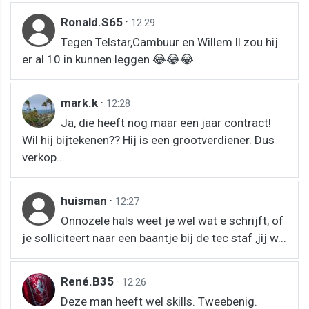
Ronald.S65
·
12:29
Tegen Telstar,Cambuur en Willem ll zou hij
er al 10 in kunnen leggen 😂😂😂
mark.k
·
12:28
Ja, die heeft nog maar een jaar contract!
Wil hij bijtekenen?? Hij is een grootverdiener. Dus
verkop...
huisman
·
12:27
Onnozele hals weet je wel wat e schrijft, of
je solliciteert naar een baantje bij de tec staf ,jij w...
René.B35
·
12:26
Deze man heeft wel skills. Tweebenig.