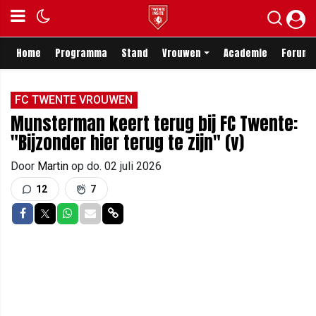
Home
Programma
Stand
Vrouwen
Academie
Forum
FC TWENTE VROUWEN
Munsterman keert terug bij FC Twente:
"Bijzonder hier terug te zijn" (v)
Door
Martin
op
do. 02 juli 2026
12
7
Delen op Facebook
Delen op Twitter
Delen op Whatsapp
Delen via Mail
Delen via link