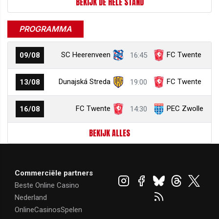
BEKIJK DE HELE STAND
PROGRAMMA
SC Heerenveen
FC Twente
09/08
16:45
Dunajská Streda
FC Twente
13/08
19:00
FC Twente
PEC Zwolle
16/08
14:30
BEKIJK ALLES
Commerciële partners
Beste Online Casino
Nederland
OnlineCasinosSpelen