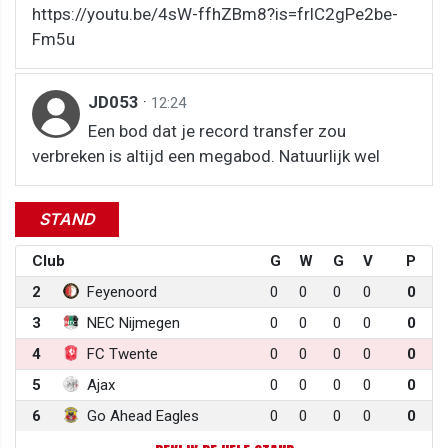
https://youtu.be/4sW-ffhZBm8?is=frlC2gPe2be-
Fm5u
JD053
·
12:24
Een bod dat je record transfer zou
verbreken is altijd een megabod. Natuurlijk wel
STAND
Club
G
W
G
V
P
2
Feyenoord
0
0
0
0
0
3
NEC Nijmegen
0
0
0
0
0
4
FC Twente
0
0
0
0
0
5
Ajax
0
0
0
0
0
6
Go Ahead Eagles
0
0
0
0
0