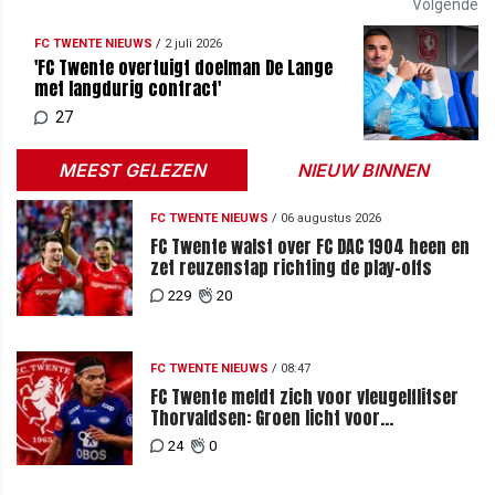
Volgende
FC TWENTE NIEUWS
/
2 juli 2026
'FC Twente overtuigt doelman De Lange
met langdurig contract'
27
MEEST GELEZEN
NIEUW BINNEN
FC TWENTE NIEUWS
/
06 augustus 2026
FC Twente walst over FC DAC 1904 heen en
zet reuzenstap richting de play-offs
229
20
FC TWENTE NIEUWS
/
08:47
FC Twente meldt zich voor vleugelflitser
Thorvaldsen: Groen licht voor
miljoenenbod
24
0