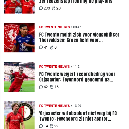
zet reuzenstap richting de play-offs
230
20
FC TWENTE NIEUWS
/
08:47
FC Twente meldt zich voor vleugelflitser
Thorvaldsen: Groen licht voor
miljoenenbod
41
0
FC TWENTE NIEUWS
/
11:21
FC Twente weigert recordbedrag voor
Orjasaeter: Feyenoord genoemd na
megabod
62
16
FC TWENTE NIEUWS
/
13:29
'Orjasaeter wil absoluut niet weg bij FC
Twente': Feyenoord zit niet achter
recordbod
14
22