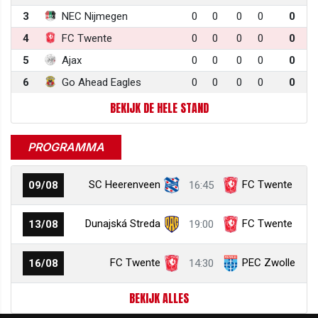
3
NEC Nijmegen
0
0
0
0
0
4
FC Twente
0
0
0
0
0
5
Ajax
0
0
0
0
0
6
Go Ahead Eagles
0
0
0
0
0
BEKIJK DE HELE STAND
PROGRAMMA
SC Heerenveen
FC Twente
09/08
16:45
Dunajská Streda
FC Twente
13/08
19:00
FC Twente
PEC Zwolle
16/08
14:30
BEKIJK ALLES