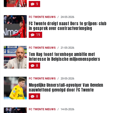
9
FC TWENTE NIEUWS
/
24-05-2026
FC Twente dreigt naast Dors te grijpen: club
in gesprek over contractverlenging
19
FC TWENTE NIEUWS
/
21-05-2026
Ten Hag toont torenhoge ambitie met
interesse in Belgische miljoenenspelers
8
FC TWENTE NIEUWS
/
20-05-2026
Mogelijke Unnerstall-opvolger Van Oevelen
nauwlettend gevolgd door FC Twente
8
FC TWENTE NIEUWS
/
14-05-2026