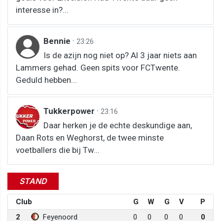
interesse in?...
Bennie
·
23:26
Is de azijn nog niet op? Al 3 jaar niets aan
Lammers gehad. Geen spits voor FCTwente.
Geduld hebben...
Tukkerpower
·
23:16
Daar herken je de echte deskundige aan,
Daan Rots en Weghorst, de twee minste
voetballers die bij Tw...
STAND
Club
G
W
G
V
P
2
Feyenoord
0
0
0
0
0