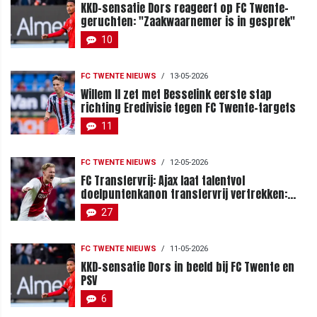
KKD-sensatie Dors reageert op FC Twente-
geruchten: "Zaakwaarnemer is in gesprek"
10
FC TWENTE NIEUWS
/
13-05-2026
Willem II zet met Besselink eerste stap
richting Eredivisie tegen FC Twente-targets
11
FC TWENTE NIEUWS
/
12-05-2026
FC Transfervrij: Ajax laat talentvol
doelpuntenkanon transfervrij vertrekken:
moet Ten Hag toeslaan?
27
FC TWENTE NIEUWS
/
11-05-2026
KKD-sensatie Dors in beeld bij FC Twente en
PSV
6