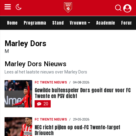
Home
Programma
Stand
Vrouwen
Academie
Forum
Marley Dors
M
Marley Dors Nieuws
Lees al het laatste nieuws over Marley Dors
FC TWENTE NIEUWS
/
04-08-2026
Gewilde buitenspeler Dors gooit deur voor FC
Twente en PSV dicht
20
FC TWENTE NIEUWS
/
29-05-2026
NEC richt pijlen op oud-FC Twente-target
Driouech