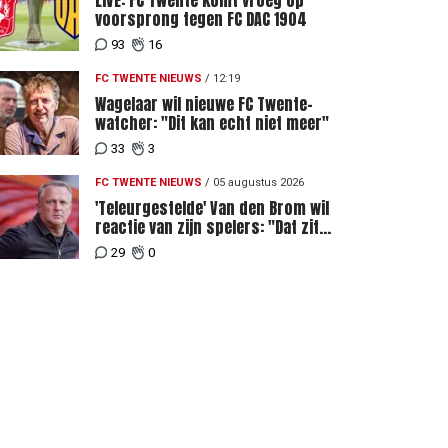
LIVE: FC Twente komt vroeg op
voorsprong tegen FC DAC 1904
93
16
FC TWENTE NIEUWS
/
12:19
Wagelaar wil nieuwe FC Twente-
watcher: "Dit kan echt niet meer"
33
3
FC TWENTE NIEUWS
/
05 augustus 2026
'Teleurgestelde' Van den Brom wil
reactie van zijn spelers: "Dat zit
bij mij het meeste diep"
29
0