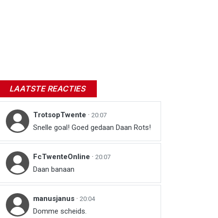
LAATSTE REACTIES
TrotsopTwente
·
20:07
Snelle goal! Goed gedaan Daan Rots!
FcTwenteOnline
·
20:07
Daan banaan
manusjanus
·
20:04
Domme scheids.