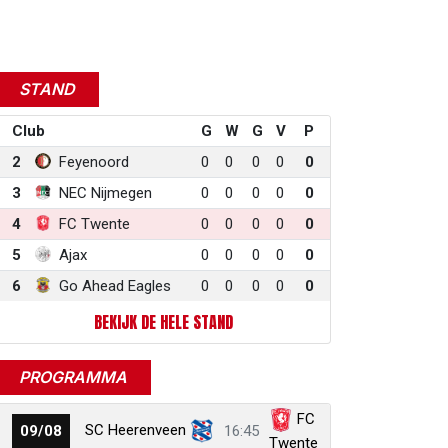
STAND
Club
G
W
G
V
P
2
Feyenoord
0
0
0
0
0
3
NEC Nijmegen
0
0
0
0
0
4
FC Twente
0
0
0
0
0
5
Ajax
0
0
0
0
0
6
Go Ahead Eagles
0
0
0
0
0
BEKIJK DE HELE STAND
PROGRAMMA
FC
SC Heerenveen
09/08
16:45
Twente