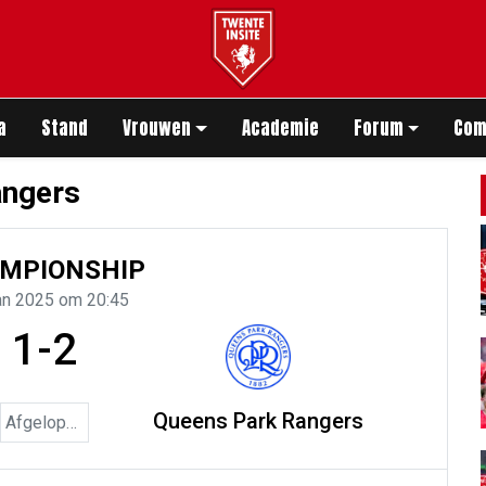
app
a
Stand
Vrouwen
Academie
Forum
Com
angers
MPIONSHIP
an 2025 om 20:45
1-2
Queens Park Rangers
Afgelopen