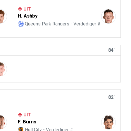
UIT
H. Ashby
Queens Park Rangers - Verdediger #
84'
82'
UIT
F. Burns
Hull City - Verdediger #