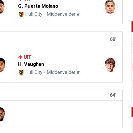
G. Puerta Molano
Hull City - Middenvelder #
68'
UIT
H. Vaughan
Hull City - Middenvelder #
64'