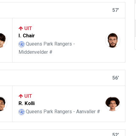
57'
UIT
I. Chair
Queens Park Rangers -
Middenvelder #
56'
UIT
R. Kolli
Queens Park Rangers - Aanvaller #
52'