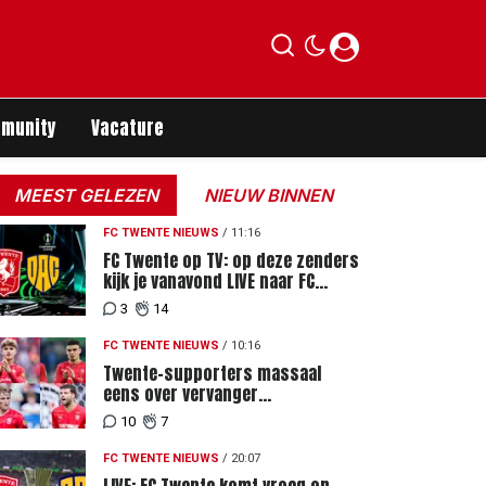
munity
Vacature
MEEST GELEZEN
NIEUW BINNEN
FC TWENTE NIEUWS
/
11:16
FC Twente op TV: op deze zenders
kijk je vanavond LIVE naar FC
Twente - FC DAC 04
3
14
FC TWENTE NIEUWS
/
10:16
Twente-supporters massaal
eens over vervanger
geblesseerde Lemkin tegen FC
10
7
DAC 04
FC TWENTE NIEUWS
/
20:07