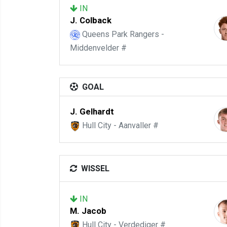
IN
J. Colback
Queens Park Rangers -
Middenvelder #
GOAL
J. Gelhardt
Hull City - Aanvaller #
WISSEL
IN
M. Jacob
Hull City - Verdediger #