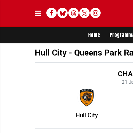
Facebook
Bluesky
Threads
Twitter
Delen op Whats
Home
Programm
Hull City - Queens Park R
CHA
21 J
Hull City