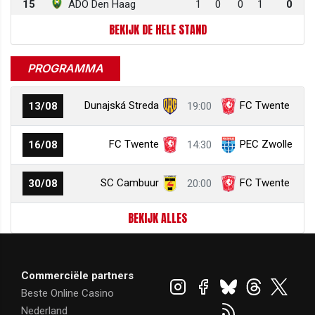
15
ADO Den Haag
1
0
0
1
0
BEKIJK DE HELE STAND
PROGRAMMA
Dunajská Streda
FC Twente
13/08
19:00
FC Twente
PEC Zwolle
16/08
14:30
SC Cambuur
FC Twente
30/08
20:00
BEKIJK ALLES
Commerciële partners
Beste Online Casino
Nederland