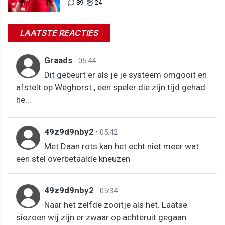
89
24
LAATSTE REACTIES
Graads
·
05:44
Dit gebeurt er als je je systeem omgooit en
afstelt op Weghorst , een speler die zijn tijd gehad
he...
49z9d9nby2
·
05:42
Met Daan rots kan het echt niet meer wat
een stel overbetaalde kneuzen
49z9d9nby2
·
05:34
Naar het zelfde zooitje als het. Laatse
siezoen wij zijn er zwaar op achteruit gegaan