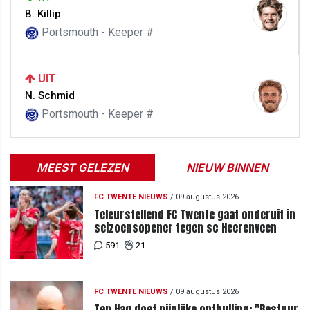
B. Killip
Portsmouth - Keeper #
UIT
N. Schmid
Portsmouth - Keeper #
MEEST GELEZEN
NIEUW BINNEN
FC TWENTE NIEUWS
/
09 augustus 2026
Teleurstellend FC Twente gaat onderuit in
seizoensopener tegen sc Heerenveen
591
21
FC TWENTE NIEUWS
/
09 augustus 2026
Ten Hag doet pijnlijke onthulling: "Bestuur