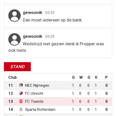
gewoonik
·
05:33
Dan moet iedereen op de bank.
gewoonik
·
05:29
Wedstrijd niet gezien denk ik Propper was
ook niets.
STAND
Club
G
W
G
V
P
11
NEC Nijmegen
1
0
0
1
0
12
FC Utrecht
1
0
0
1
0
13
FC Twente
1
0
0
1
0
14
Sparta Rotterdam
1
0
0
1
0