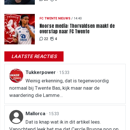
FC TWENTE NIEUWS
/
14:40
Noorse media: Thorvaldsen maakt de
overstap naar FC Twente
22
4
LAATSTE REACTIES
Tukkerpower
·
15:33
Weinig erkenning, dat is tegenwoordig
normaal bij Twente Bas, kijk maar naar de
waardering die Lamme...
Mallorca
·
15:33
Dat is knap wat ik in dit artikel lees.
Vanochtend leek het me dat Cercle Brugge nog op