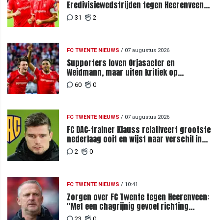
Eredivisiewedstrijden tegen Heerenveen
en PEC Zwolle
31
2
FC TWENTE NIEUWS
/
07 augustus 2026
Supporters loven Orjasaeter en
Weidmann, maar uiten kritiek op
Weghorst na ruime zege op FC DAC
60
0
FC TWENTE NIEUWS
/
07 augustus 2026
FC DAC-trainer Klauss relativeert grootste
nederlaag ooit en wijst naar verschil in
selectiewaarden
2
0
FC TWENTE NIEUWS
/
10:41
Zorgen over FC Twente tegen Heerenveen:
"Met een chagrijnig gevoel richting
Slowakije"
23
0