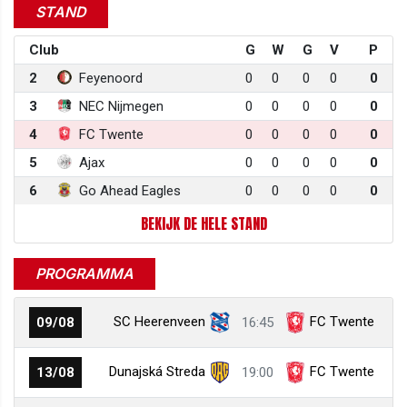
STAND
Club
G
W
G
V
P
2
Feyenoord
0
0
0
0
0
3
NEC Nijmegen
0
0
0
0
0
4
FC Twente
0
0
0
0
0
5
Ajax
0
0
0
0
0
6
Go Ahead Eagles
0
0
0
0
0
BEKIJK DE HELE STAND
PROGRAMMA
SC Heerenveen
FC Twente
09/08
16:45
Dunajská Streda
FC Twente
13/08
19:00