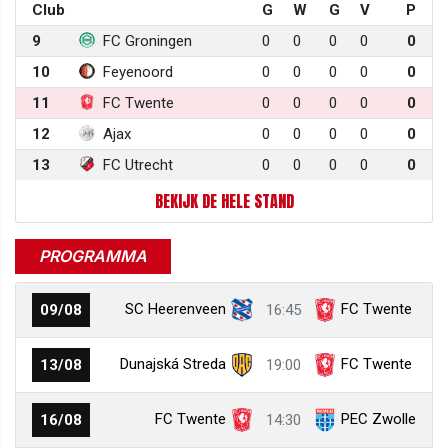
Club
G
W
G
V
P
9
FC Groningen
0
0
0
0
0
10
Feyenoord
0
0
0
0
0
11
FC Twente
0
0
0
0
0
12
Ajax
0
0
0
0
0
13
FC Utrecht
0
0
0
0
0
BEKIJK DE HELE STAND
PROGRAMMA
SC Heerenveen
FC Twente
09/08
16:45
Dunajská Streda
FC Twente
13/08
19:00
FC Twente
PEC Zwolle
16/08
14:30