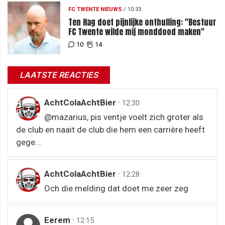
FC TWENTE NIEUWS
/
10:33
Ten Hag doet pijnlijke onthulling: "Bestuur
FC Twente wilde mij monddood maken"
10
14
LAATSTE REACTIES
AchtColaAchtBier
·
12:30
@mazarius, pis ventje voelt zich groter als
de club en naait de club die hem een carrière heeft
gege...
AchtColaAchtBier
·
12:28
Och die melding dat doet me zeer zeg
Eerem
·
12:15