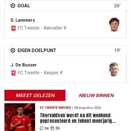
GOAL
26'
S. Lammers
FC Twente - Aanvaller #
EIGEN DOELPUNT
19'
J. De Busser
FC Twente - Keeper #
MEEST GELEZEN
NIEUW BINNEN
FC TWENTE NIEUWS
/
08 augustus 2026
Thorvaldsen wordt na dit weekend
gepresenteerd en tekent meerjarig
contract bij FC Twente
54
59