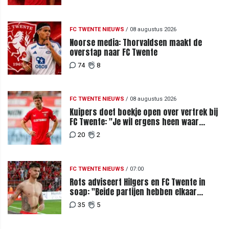
FC TWENTE NIEUWS
/
08 augustus 2026
Noorse media: Thorvaldsen maakt de
overstap naar FC Twente
74
8
FC TWENTE NIEUWS
/
08 augustus 2026
Kuipers doet boekje open over vertrek bij
FC Twente: "Je wil ergens heen waar
mensen je waarderen"
20
2
FC TWENTE NIEUWS
/
07:00
Rots adviseert Hilgers en FC Twente in
soap: "Beide partijen hebben elkaar
teleurgesteld"
35
5