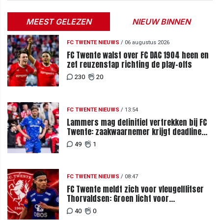
MEEST GELEZEN
NIEUW BINNEN
FC TWENTE NIEUWS
/
06 augustus 2026
FC Twente walst over FC DAC 1904 heen en
zet reuzenstap richting de play-offs
230
20
FC TWENTE NIEUWS
/
13:54
Lammers mag definitief vertrekken bij FC
Twente: zaakwaarnemer krijgt deadline
vanwege komst vervanger
49
1
FC TWENTE NIEUWS
/
08:47
FC Twente meldt zich voor vleugelflitser
Thorvaldsen: Groen licht voor
miljoenenbod
40
0