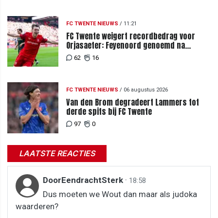
FC TWENTE NIEUWS
/
11:21
FC Twente weigert recordbedrag voor
Orjasaeter: Feyenoord genoemd na
megabod
62
16
FC TWENTE NIEUWS
/
06 augustus 2026
Van den Brom degradeert Lammers tot
derde spits bij FC Twente
97
0
LAATSTE REACTIES
DoorEendrachtSterk
·
18:58
Dus moeten we Wout dan maar als judoka
waarderen?