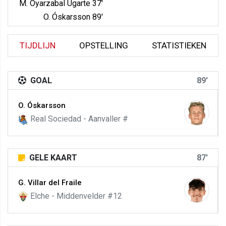
M. Oyarzabal Ugarte 37'
O. Óskarsson 89'
TIJDLIJN
OPSTELLING
STATISTIEKEN
GOAL
89'
O. Óskarsson
Real Sociedad - Aanvaller #
GELE KAART
87'
G. Villar del Fraile
Elche - Middenvelder #12