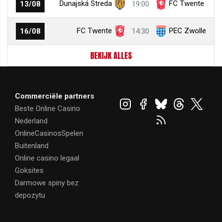
Dunajská Streda
FC Twente
13/08
19:00
FC Twente
PEC Zwolle
16/08
14:30
BEKIJK ALLES
Commerciële partners
Beste Online Casino
Nederland
OnlineCasinosSpelen
Buitenland
Online casino legaal
Goksites
Darmowe spiny bez
depozytu