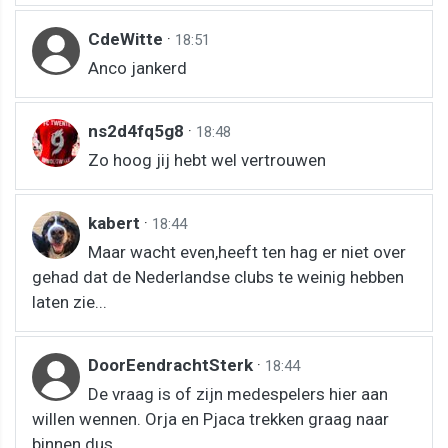
CdeWitte
·
18:51
Anco jankerd
ns2d4fq5g8
·
18:48
Zo hoog jij hebt wel vertrouwen
kabert
·
18:44
Maar wacht even,heeft ten hag er niet over
gehad dat de Nederlandse clubs te weinig hebben
laten zie...
DoorEendrachtSterk
·
18:44
De vraag is of zijn medespelers hier aan
willen wennen. Orja en Pjaca trekken graag naar
binnen dus...