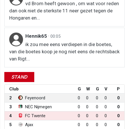
vd Brom heeft gewoon , om wat voor reden
dan ook niet de sterkste 11 neer gezet tegen de
Hongaren en...
Hennik65
·
00:05
ik zou mee eens verdiepen in die boetes,
van die boetes koop je nog niet eens de rechtsback
van Rigt...
STAND
Club
G
W
G
V
P
2
Feyenoord
0
0
0
0
0
3
NEC Nijmegen
0
0
0
0
0
4
FC Twente
0
0
0
0
0
5
Ajax
0
0
0
0
0