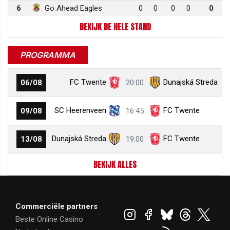
6
Go Ahead Eagles
0
0
0
0
0
BEKIJK DE HELE STAND
PROGRAMMA
FC Twente
Dunajská Streda
06/08
20:00
SC Heerenveen
FC Twente
09/08
16:45
Dunajská Streda
FC Twente
13/08
19:00
BEKIJK ALLES
Commerciële partners
Beste Online Casino