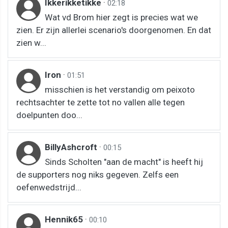
Ikkerikketikke
·
02:18
Wat vd Brom hier zegt is precies wat we
zien. Er zijn allerlei scenario's doorgenomen. En dat
zien w...
Iron
·
01:51
misschien is het verstandig om peixoto
rechtsachter te zette tot no vallen alle tegen
doelpunten doo...
BillyAshcroft
·
00:15
Sinds Scholten "aan de macht" is heeft hij
de supporters nog niks gegeven. Zelfs een
oefenwedstrijd...
Hennik65
·
00:10