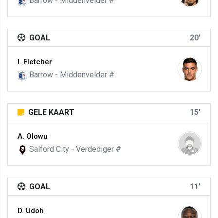
Barrow - Middenvelder #
GOAL
20'
I. Fletcher
Barrow - Middenvelder #
GELE KAART
15'
A. Olowu
Salford City - Verdediger #
GOAL
11'
D. Udoh