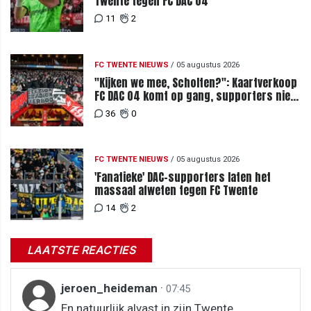
Twente tegen FC DAC 04
11
2
FC TWENTE NIEUWS
/
05 augustus 2026
"Kijken we mee, Scholten?": Kaartverkoop
FC DAC 04 komt op gang, supporters niet
blij met ticketprijzen
36
0
FC TWENTE NIEUWS
/
05 augustus 2026
'Fanatieke' DAC-supporters laten het
massaal afweten tegen FC Twente
14
2
LAATSTE REACTIES
jeroen_heideman
·
07:45
En natuurlijk alvast in zijn Twente