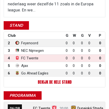
nederlaag weer dezelfde 11 zoals in de Europa
league. En we...
STAND
Club
G
W
G
V
P
2
Feyenoord
0
0
0
0
0
3
NEC Nijmegen
0
0
0
0
0
4
FC Twente
0
0
0
0
0
5
Ajax
0
0
0
0
0
6
Go Ahead Eagles
0
0
0
0
0
BEKIJK DE HELE STAND
PROGRAMMA
FC Twente
Dunajská Streda
06/08
20:00