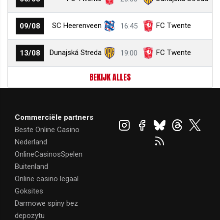
SC Heerenveen
FC Twente
09/08
16:45
Dunajská Streda
FC Twente
13/08
19:00
BEKIJK ALLES
Commerciële partners
Beste Online Casino
Nederland
OnlineCasinosSpelen
Buitenland
Online casino legaal
Goksites
Darmowe spiny bez
depozytu