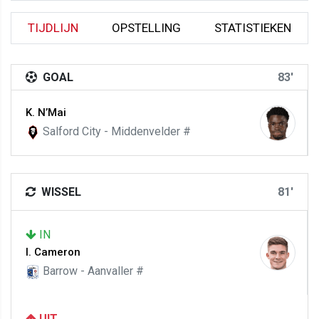
TIJDLIJN
OPSTELLING
STATISTIEKEN
GOAL
83'
K. N’Mai
Salford City - Middenvelder #
WISSEL
81'
IN
I. Cameron
Barrow - Aanvaller #
UIT