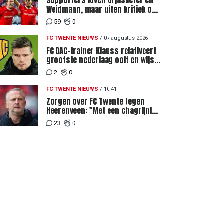
Supporters loven Orjasaeter en
Weidmann, maar uiten kritiek op
Weghorst na ruime zege op FC
59
0
DAC
FC TWENTE NIEUWS
/
07 augustus 2026
FC DAC-trainer Klauss relativeert
grootste nederlaag ooit en wijst
naar verschil in selectiewaarden
2
0
FC TWENTE NIEUWS
/
10:41
Zorgen over FC Twente tegen
Heerenveen: "Met een chagrijnig
gevoel richting Slowakije"
23
0