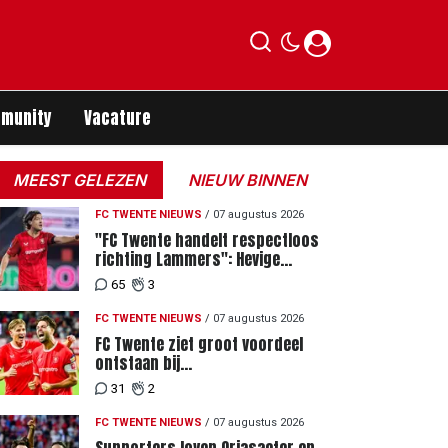
munity
Vacature
MEEST GELEZEN
NIEUW BINNEN
FC TWENTE NIEUWS
/
07 augustus 2026
"FC Twente handelt respectloos
richting Lammers": Hevige
discussie rondom degradatie tot
65
3
derde spits
FC TWENTE NIEUWS
/
07 augustus 2026
FC Twente ziet groot voordeel
ontstaan bij
Eredivisiewedstrijden tegen
31
2
Heerenveen en PEC Zwolle
FC TWENTE NIEUWS
/
07 augustus 2026