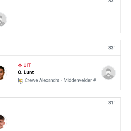
83'
83'
UIT
O. Lunt
Crewe Alexandra - Middenvelder #
81'