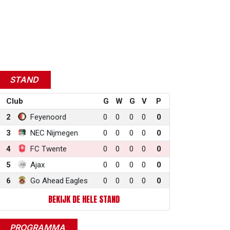
STAND
Club
G
W
G
V
P
2
Feyenoord
0
0
0
0
0
3
NEC Nijmegen
0
0
0
0
0
4
FC Twente
0
0
0
0
0
5
Ajax
0
0
0
0
0
6
Go Ahead Eagles
0
0
0
0
0
BEKIJK DE HELE STAND
PROGRAMMA