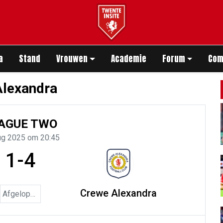
app
a
Stand
Vrouwen
Academie
Forum
Com
Alexandra
AGUE TWO
ug 2025 om 20:45
1-4
Crewe Alexandra
Afgelopen