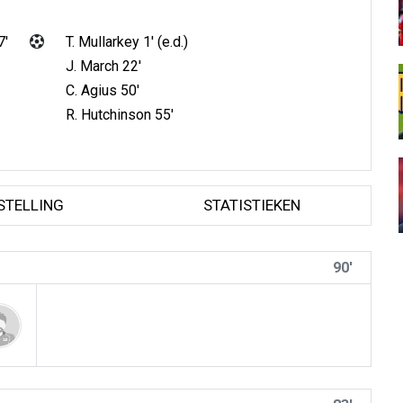
7'
T. Mullarkey 1' (e.d.)
J. March 22'
C. Agius 50'
R. Hutchinson 55'
STELLING
STATISTIEKEN
90'