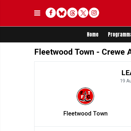
Facebook
Bluesky
Threads
Twitter
Delen op Whats
Home
Programm
Fleetwood Town - Crewe 
LE
19 A
Fleetwood Town