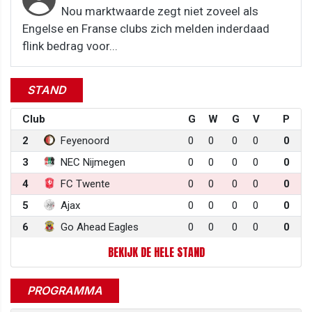
Nou marktwaarde zegt niet zoveel als
Engelse en Franse clubs zich melden inderdaad
flink bedrag voor...
STAND
Club
G
W
G
V
P
2
Feyenoord
0
0
0
0
0
3
NEC Nijmegen
0
0
0
0
0
4
FC Twente
0
0
0
0
0
5
Ajax
0
0
0
0
0
6
Go Ahead Eagles
0
0
0
0
0
BEKIJK DE HELE STAND
PROGRAMMA