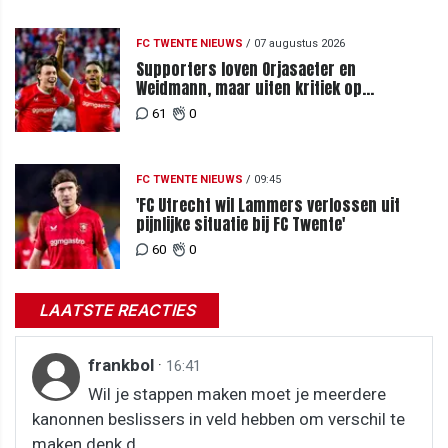
FC TWENTE NIEUWS
/
07 augustus 2026
Supporters loven Orjasaeter en
Weidmann, maar uiten kritiek op
Weghorst na ruime zege op FC DAC
61
0
FC TWENTE NIEUWS
/
09:45
'FC Utrecht wil Lammers verlossen uit
pijnlijke situatie bij FC Twente'
60
0
LAATSTE REACTIES
frankbol
·
16:41
Wil je stappen maken moet je meerdere
kanonnen beslissers in veld hebben om verschil te
maken denk d...