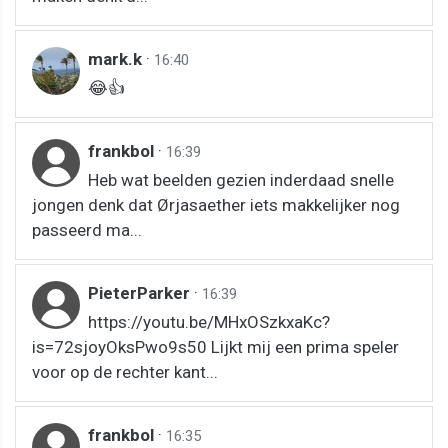
mark.k
·
16:40
😂👍
frankbol
·
16:39
Heb wat beelden gezien inderdaad snelle
jongen denk dat Ørjasaether iets makkelijker nog
passeerd ma...
PieterParker
·
16:39
https://youtu.be/MHxOSzkxaKc?
is=72sjoyOksPwo9s50 Lijkt mij een prima speler
voor op de rechter kant...
frankbol
·
16:35