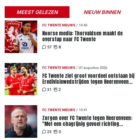
MEEST GELEZEN
NIEUW BINNEN
FC TWENTE NIEUWS
/
14:40
Noorse media: Thorvaldsen maakt de
overstap naar FC Twente
57
8
FC TWENTE NIEUWS
/
07 augustus 2026
FC Twente ziet groot voordeel ontstaan bij
Eredivisiewedstrijden tegen Heerenveen
en PEC Zwolle
31
2
FC TWENTE NIEUWS
/
10:41
Zorgen over FC Twente tegen Heerenveen:
"Met een chagrijnig gevoel richting
Slowakije"
23
0