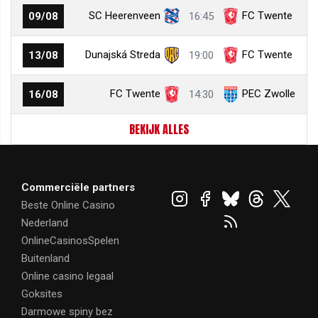
SC Heerenveen
FC Twente
09/08
16:45
Dunajská Streda
FC Twente
13/08
19:00
FC Twente
PEC Zwolle
16/08
14:30
BEKIJK ALLES
Commerciële partners
Beste Online Casino
Nederland
OnlineCasinosSpelen
Buitenland
Online casino legaal
Goksites
Darmowe spiny bez