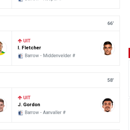
66'
UIT
I. Fletcher
Barrow - Middenvelder #
58'
UIT
J. Gordon
Barrow - Aanvaller #