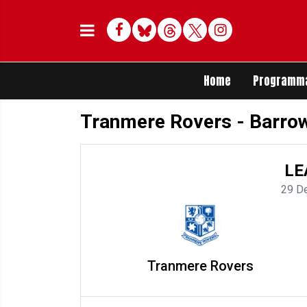
Facebook
Bluesky
Threads
Twitter
Delen op Whats
Home
Programm
Tranmere Rovers - Barro
LE
29 D
Tranmere Rovers