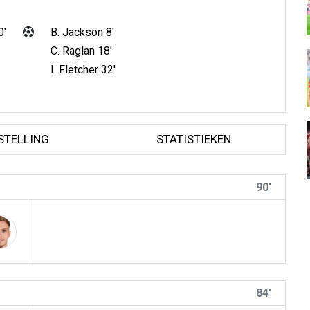
0'
B. Jackson 8'
C. Raglan 18'
I. Fletcher 32'
STELLING
STATISTIEKEN
90'
84'