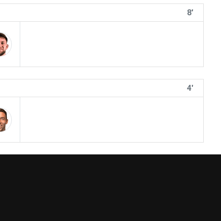
8'
4'