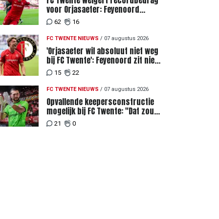
FC Twente weigert recordbedrag
voor Orjasaeter: Feyenoord
genoemd na megabod
62
16
FC TWENTE NIEUWS
/
07 augustus 2026
'Orjasaeter wil absoluut niet weg
bij FC Twente': Feyenoord zit niet
achter recordbod
15
22
FC TWENTE NIEUWS
/
07 augustus 2026
Opvallende keepersconstructie
mogelijk bij FC Twente: "Dat zou
eigenlijk best kunnen"
21
0