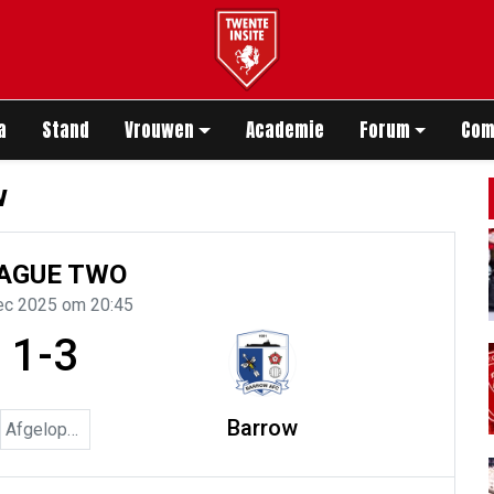
app
a
Stand
Vrouwen
Academie
Forum
Com
w
AGUE TWO
ec 2025 om 20:45
1-3
Barrow
Afgelopen