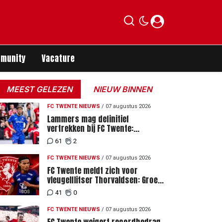
munity
Vacature
MEEST GELEZEN
NIEUW BINNEN
FC TWENTE NIEUWS
/
07 augustus 2026
Lammers mag definitief
vertrekken bij FC Twente:
zaakwaarnemer krijgt deadline
61
2
vanwege komst vervanger
FC TWENTE NIEUWS
/
07 augustus 2026
FC Twente meldt zich voor
vleugelflitser Thorvaldsen: Groen
licht voor miljoenenbod
41
0
FC TWENTE NIEUWS
/
07 augustus 2026