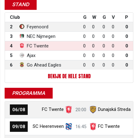
STAND
Club
G
W
G
V
P
2
Feyenoord
0
0
0
0
0
3
NEC Nijmegen
0
0
0
0
0
4
FC Twente
0
0
0
0
0
5
Ajax
0
0
0
0
0
6
Go Ahead Eagles
0
0
0
0
0
BEKIJK DE HELE STAND
PROGRAMMA
FC Twente
Dunajská Streda
06/08
20:00
SC Heerenveen
FC Twente
09/08
16:45