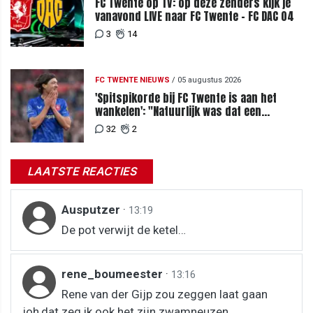
FC Twente op TV: op deze zenders kijk je
vanavond LIVE naar FC Twente - FC DAC 04
3
14
FC TWENTE NIEUWS
/
05 augustus 2026
'Spitspikorde bij FC Twente is aan het
wankelen': "Natuurlijk was dat een
signaal"
32
2
LAATSTE REACTIES
Ausputzer
·
13:19
De pot verwijt de ketel…
rene_boumeester
·
13:16
Rene van der Gijp zou zeggen laat gaan
joh,dat zeg ik ook het zijn zwamneuzen.