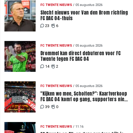
FC TWENTE NIEUWS
/
05 augustus 2026
Slecht nieuws voor Van den Brom richting
FC DAC 04-thuis
23
6
FC TWENTE NIEUWS
/
05 augustus 2026
Drommel kan direct debuteren voor FC
Twente tegen FC DAC 04
14
2
FC TWENTE NIEUWS
/
05 augustus 2026
"Kijken we mee, Scholten?": Kaartverkoop
FC DAC 04 komt op gang, supporters niet
blij met ticketprijzen
39
0
FC TWENTE NIEUWS
/
11:16