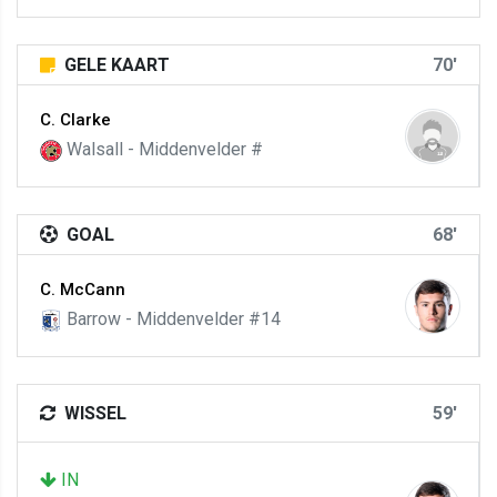
GELE KAART
70'
C. Clarke
Walsall - Middenvelder #
GOAL
68'
C. McCann
Barrow - Middenvelder #14
WISSEL
59'
IN