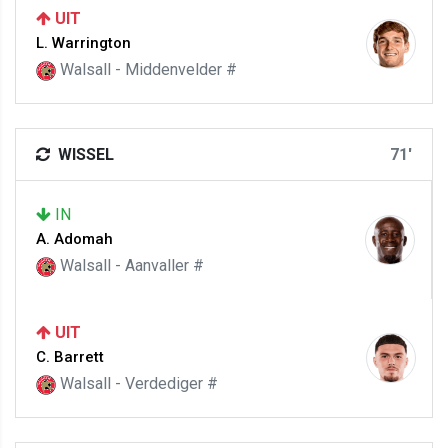
UIT
L. Warrington
Walsall - Middenvelder #
WISSEL
71'
IN
A. Adomah
Walsall - Aanvaller #
UIT
C. Barrett
Walsall - Verdediger #