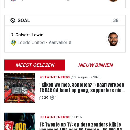
GOAL
38'
D. Calvert-Lewin
Leeds United - Aanvaller #
MEEST GELEZEN
NIEUW BINNEN
FC TWENTE NIEUWS
/
05 augustus 2026
"Kijken we mee, Scholten?": Kaartverkoop
FC DAC 04 komt op gang, supporters niet
blij met ticketprijzen
39
1
FC TWENTE NIEUWS
/
11:16
FC Twente op TV: op deze zenders kijk je
vanavond LIVE naar FC Twente - FC DAC 04