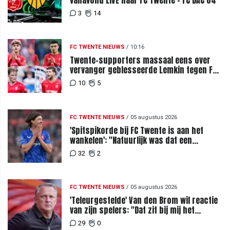
3
14
FC TWENTE NIEUWS
/
10:16
Twente-supporters massaal eens over
vervanger geblesseerde Lemkin tegen FC
DAC 04
10
5
FC TWENTE NIEUWS
/
05 augustus 2026
'Spitspikorde bij FC Twente is aan het
wankelen': "Natuurlijk was dat een
signaal"
32
2
FC TWENTE NIEUWS
/
05 augustus 2026
'Teleurgestelde' Van den Brom wil reactie
van zijn spelers: "Dat zit bij mij het
meeste diep"
29
0