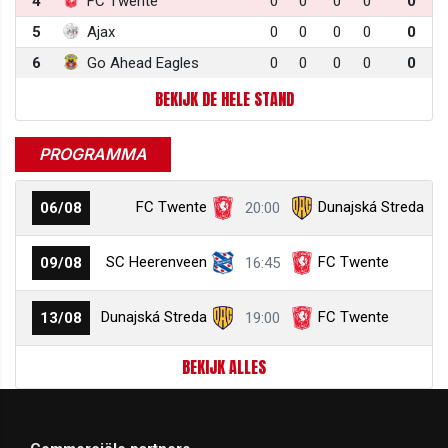
4
FC Twente
0
0
0
0
0
5
Ajax
0
0
0
0
0
6
Go Ahead Eagles
0
0
0
0
0
BEKIJK DE HELE STAND
PROGRAMMA
FC Twente
Dunajská Streda
06/08
20:00
SC Heerenveen
FC Twente
09/08
16:45
Dunajská Streda
FC Twente
13/08
19:00
BEKIJK ALLES