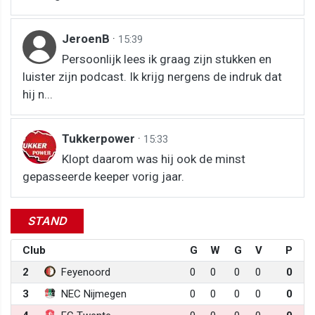
JeroenB
·
15:39
Persoonlijk lees ik graag zijn stukken en
luister zijn podcast. Ik krijg nergens de indruk dat
hij n...
Tukkerpower
·
15:33
Klopt daarom was hij ook de minst
gepasseerde keeper vorig jaar.
STAND
Club
G
W
G
V
P
2
Feyenoord
0
0
0
0
0
3
NEC Nijmegen
0
0
0
0
0