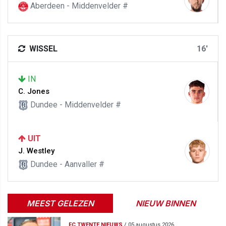
Aberdeen - Middenvelder #
WISSEL
16'
IN
C. Jones
Dundee - Middenvelder #
UIT
J. Westley
Dundee - Aanvaller #
MEEST GELEZEN
NIEUW BINNEN
FC TWENTE NIEUWS
/
05 augustus 2026