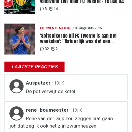
vanavond LIVE naar FC Twente - FC DAC 04
3
14
FC TWENTE NIEUWS
/
05 augustus 2026
'Spitspikorde bij FC Twente is aan het
wankelen': "Natuurlijk was dat een
signaal"
32
2
LAATSTE REACTIES
Ausputzer
·
13:19
De pot verwijt de ketel…
rene_boumeester
·
13:16
Rene van der Gijp zou zeggen laat gaan
joh,dat zeg ik ook het zijn zwamneuzen.