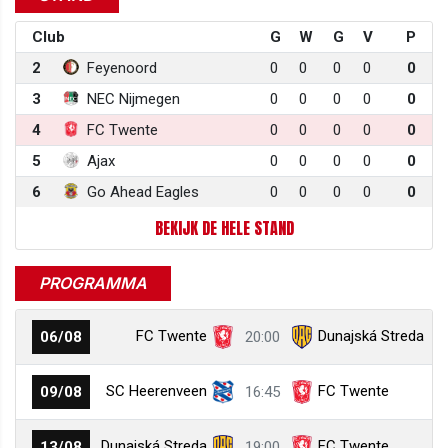
Club
G
W
G
V
P
2
Feyenoord
0
0
0
0
0
3
NEC Nijmegen
0
0
0
0
0
4
FC Twente
0
0
0
0
0
5
Ajax
0
0
0
0
0
6
Go Ahead Eagles
0
0
0
0
0
BEKIJK DE HELE STAND
PROGRAMMA
FC Twente
Dunajská Streda
06/08
20:00
SC Heerenveen
FC Twente
09/08
16:45
Dunajská Streda
FC Twente
13/08
19:00