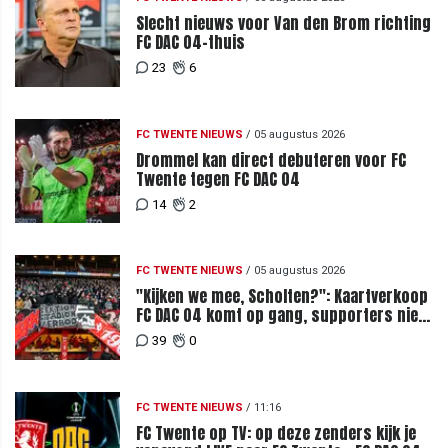
Slecht nieuws voor Van den Brom richting
FC DAC 04-thuis
23
6
FC TWENTE NIEUWS
/
05 augustus 2026
Drommel kan direct debuteren voor FC
Twente tegen FC DAC 04
14
2
FC TWENTE NIEUWS
/
05 augustus 2026
"Kijken we mee, Scholten?": Kaartverkoop
FC DAC 04 komt op gang, supporters niet
blij met ticketprijzen
39
0
FC TWENTE NIEUWS
/
11:16
FC Twente op TV: op deze zenders kijk je