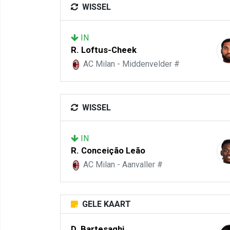
WISSEL
IN
R. Loftus-Cheek
AC Milan - Middenvelder #
WISSEL
IN
R. Conceição Leão
AC Milan - Aanvaller #
GELE KAART
D. Bartesaghi