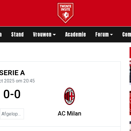
app
a
Stand
Vrouwen
Academie
Forum
Com
SERIE A
ct 2025 om 20:45
0-0
AC Milan
Afgelopen