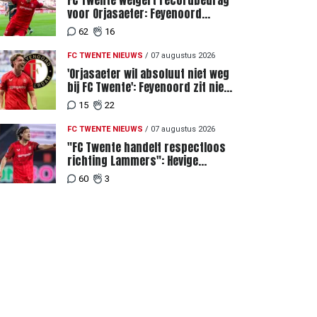
FC Twente weigert recordbedrag
voor Orjasaeter: Feyenoord
genoemd na megabod
62
16
FC TWENTE NIEUWS
/
07 augustus 2026
'Orjasaeter wil absoluut niet weg
bij FC Twente': Feyenoord zit niet
achter recordbod
15
22
FC TWENTE NIEUWS
/
07 augustus 2026
"FC Twente handelt respectloos
richting Lammers": Hevige
discussie rondom degradatie tot
60
3
derde spits