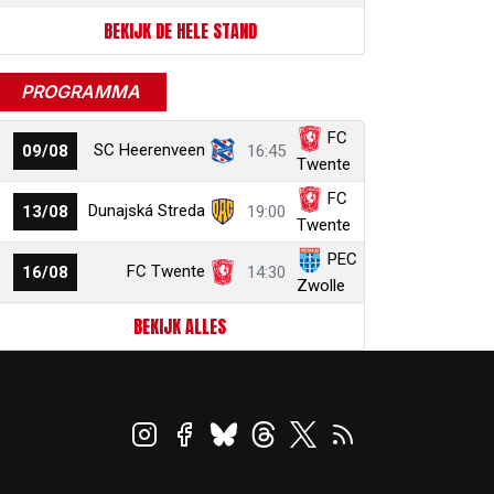
BEKIJK DE HELE STAND
PROGRAMMA
FC
SC Heerenveen
09/08
16:45
Twente
FC
Dunajská Streda
13/08
19:00
Twente
PEC
FC Twente
16/08
14:30
Zwolle
BEKIJK ALLES