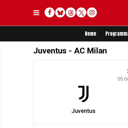
Facebook
Bluesky
Threads
Twitter
Delen op Whats
Home
Programm
Juventus - AC Milan
05 O
Juventus