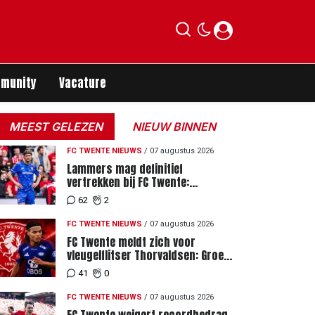
munity
Vacature
MEEST GELEZEN
NIEUW BINNEN
FC TWENTE NIEUWS
/
07 augustus 2026
Lammers mag definitief
vertrekken bij FC Twente:
zaakwaarnemer krijgt deadline
62
2
vanwege komst vervanger
FC TWENTE NIEUWS
/
07 augustus 2026
FC Twente meldt zich voor
vleugelflitser Thorvaldsen: Groen
licht voor miljoenenbod
41
0
FC TWENTE NIEUWS
/
07 augustus 2026