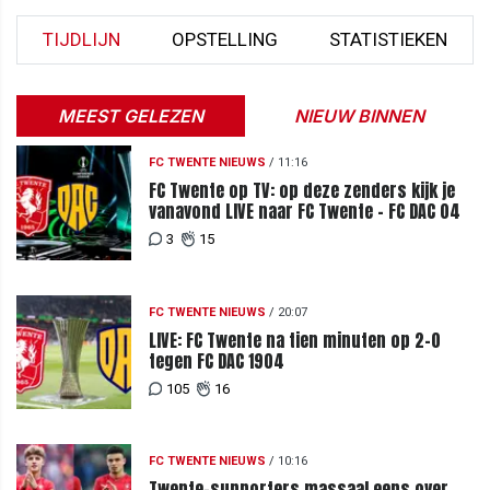
TIJDLIJN
OPSTELLING
STATISTIEKEN
MEEST GELEZEN
NIEUW BINNEN
FC TWENTE NIEUWS
/
11:16
FC Twente op TV: op deze zenders kijk je
vanavond LIVE naar FC Twente - FC DAC 04
3
15
FC TWENTE NIEUWS
/
20:07
LIVE: FC Twente na tien minuten op 2-0
tegen FC DAC 1904
105
16
FC TWENTE NIEUWS
/
10:16
Twente-supporters massaal eens over