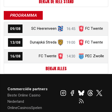
BEKIJK DE HELE STAND
PROGRAMMA
SC Heerenveen
FC Twente
09/08
16:45
Dunajská Streda
FC Twente
13/08
19:00
FC Twente
PEC Zwolle
16/08
14:30
BEKIJK ALLES
Commerciële partners
Beste Online Casino
Nederland
OnlineCasinosSpelen