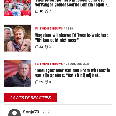
vervanger geblesseerde Lemkin tegen FC
DAC 04
10
7
FC TWENTE NIEUWS
/
12:19
Wagelaar wil nieuwe FC Twente-watcher:
"Dit kan echt niet meer"
33
3
FC TWENTE NIEUWS
/
05 augustus 2026
'Teleurgestelde' Van den Brom wil reactie
van zijn spelers: "Dat zit bij mij het
meeste diep"
29
0
LAATSTE REACTIES
Sonja73
·
20:20