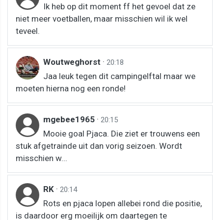
Ik heb op dit moment ff het gevoel dat ze
niet meer voetballen, maar misschien wil ik wel
teveel.
Woutweghorst
·
20:18
Jaa leuk tegen dit campingelftal maar we
moeten hierna nog een ronde!
mgebee1965
·
20:15
Mooie goal Pjaca. Die ziet er trouwens een
stuk afgetrainde uit dan vorig seizoen. Wordt
misschien w...
RK
·
20:14
Rots en pjaca lopen allebei rond die positie,
is daardoor erg moeilijk om daartegen te