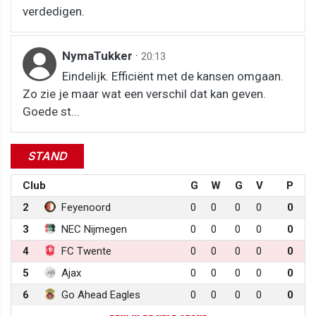
verdedigen.
NymaTukker
·
20:13
Eindelijk. Efficiënt met de kansen omgaan.
Zo zie je maar wat een verschil dat kan geven.
Goede st...
STAND
Club
G
W
G
V
P
2
Feyenoord
0
0
0
0
0
3
NEC Nijmegen
0
0
0
0
0
4
FC Twente
0
0
0
0
0
5
Ajax
0
0
0
0
0
6
Go Ahead Eagles
0
0
0
0
0