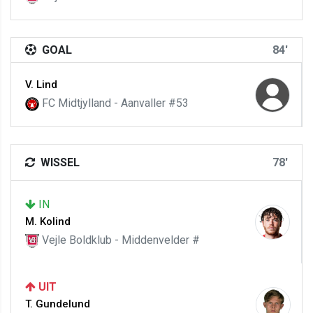
GOAL
84'
V. Lind
FC Midtjylland - Aanvaller #53
WISSEL
78'
IN
M. Kolind
Vejle Boldklub - Middenvelder #
UIT
T. Gundelund