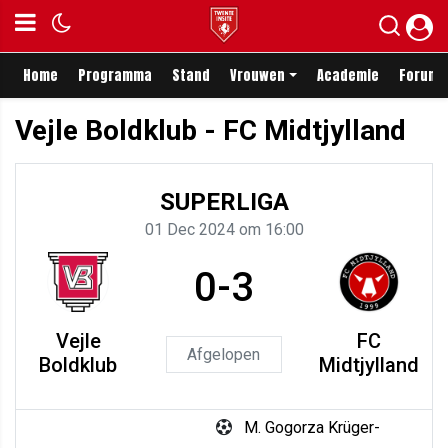
Home
Programma
Stand
Vrouwen
Academie
Forum
Vejle Boldklub - FC Midtjylland
SUPERLIGA
01 Dec 2024 om 16:00
0-3
Vejle
FC
Afgelopen
Boldklub
Midtjylland
M. Gogorza Krüger-