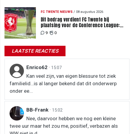
FC TWENTE NIEUWS
/
08 augustus 2026
Dit bedrag verdient FC Twente bij
plaatsing voor de Conference League:
zoveel loopt het mis bij uitschakeling
9
0
LAATSTE REACTIES
Enrico62
·
15:07
Kan veel zijn, van eigen blessure tot ziek
familielid…is al langer bekend dat dit onderwerp
onder ee...
BB-Frank
·
15:02
Nee, daarvoor hebben we nog een kleine
twee uur maar het zou me, positief, verbazen als
WW niet in d...