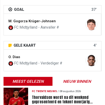
GOAL
37'
M. Gogorza Krüger-Johnsen
FC Midtjylland - Aanvaller #
GELE KAART
4'
O. Diao
FC Midtjylland - Verdediger #
MEEST GELEZEN
NIEUW BINNEN
FC TWENTE NIEUWS
/
08 augustus 2026
Thorvaldsen wordt na dit weekend
gepresenteerd en tekent meerjarig