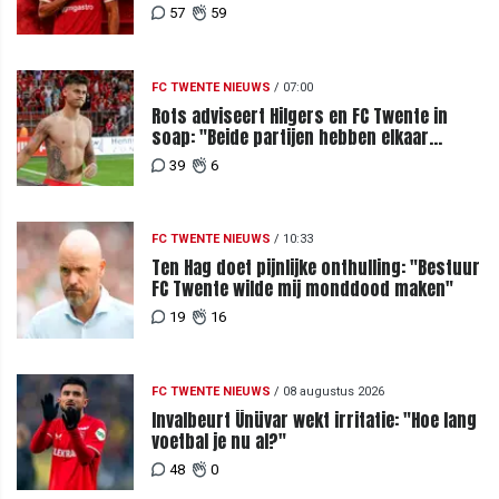
contract bij FC Twente
57
59
FC TWENTE NIEUWS
/
07:00
Rots adviseert Hilgers en FC Twente in
soap: "Beide partijen hebben elkaar
teleurgesteld"
39
6
FC TWENTE NIEUWS
/
10:33
Ten Hag doet pijnlijke onthulling: "Bestuur
FC Twente wilde mij monddood maken"
19
16
FC TWENTE NIEUWS
/
08 augustus 2026
Invalbeurt Ünüvar wekt irritatie: "Hoe lang
voetbal je nu al?"
48
0