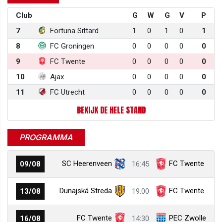
Club
G
W
G
V
P
7
Fortuna Sittard
1
0
1
0
1
8
FC Groningen
0
0
0
0
0
9
FC Twente
0
0
0
0
0
10
Ajax
0
0
0
0
0
11
FC Utrecht
0
0
0
0
0
BEKIJK DE HELE STAND
PROGRAMMA
SC Heerenveen
FC Twente
09/08
16:45
Dunajská Streda
FC Twente
13/08
19:00
FC Twente
PEC Zwolle
16/08
14:30