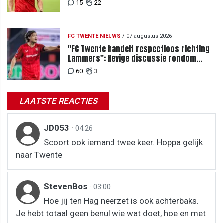
15
22
FC TWENTE NIEUWS
/
07 augustus 2026
"FC Twente handelt respectloos richting
Lammers": Hevige discussie rondom
degradatie tot derde spits
60
3
LAATSTE REACTIES
JD053
·
04:26
Scoort ook iemand twee keer. Hoppa gelijk
naar Twente
StevenBos
·
03:00
Hoe jij ten Hag neerzet is ook achterbaks.
Je hebt totaal geen benul wie wat doet, hoe en met