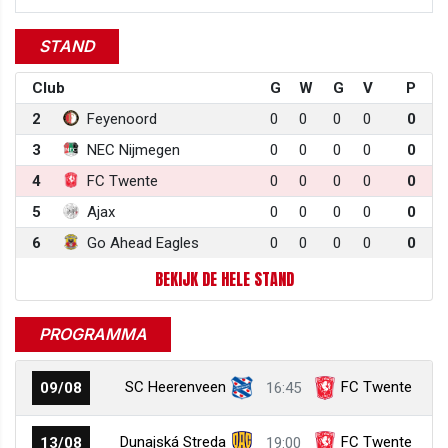
STAND
Club
G
W
G
V
P
2
Feyenoord
0
0
0
0
0
3
NEC Nijmegen
0
0
0
0
0
4
FC Twente
0
0
0
0
0
5
Ajax
0
0
0
0
0
6
Go Ahead Eagles
0
0
0
0
0
BEKIJK DE HELE STAND
PROGRAMMA
SC Heerenveen
FC Twente
09/08
16:45
Dunajská Streda
FC Twente
13/08
19:00