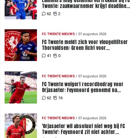
Twente: zaakwaarnemer krijgt deadline
vanwege komst vervanger
62
2
FC TWENTE NIEUWS
/
07 augustus 2026
FC Twente meldt zich voor vleugelflitser
Thorvaldsen: Groen licht voor
miljoenenbod
41
0
FC TWENTE NIEUWS
/
07 augustus 2026
FC Twente weigert recordbedrag voor
Orjasaeter: Feyenoord genoemd na
megabod
62
16
FC TWENTE NIEUWS
/
07 augustus 2026
'Orjasaeter wil absoluut niet weg bij FC
Twente': Feyenoord zit niet achter
recordbod