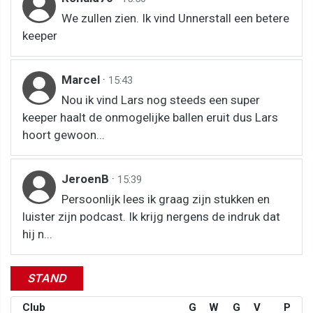
We zullen zien. Ik vind Unnerstall een betere
keeper
Marcel
·
15:43
Nou ik vind Lars nog steeds een super
keeper haalt de onmogelijke ballen eruit dus Lars
hoort gewoon...
JeroenB
·
15:39
Persoonlijk lees ik graag zijn stukken en
luister zijn podcast. Ik krijg nergens de indruk dat
hij n...
STAND
Club
G
W
G
V
P