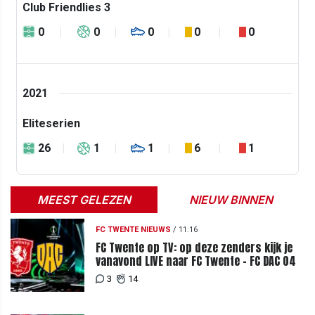
Club Friendlies 3
0
0
0
0
0
2021
Eliteserien
26
1
1
6
1
MEEST GELEZEN
NIEUW BINNEN
FC TWENTE NIEUWS
/
11:16
FC Twente op TV: op deze zenders kijk je
vanavond LIVE naar FC Twente - FC DAC 04
3
14