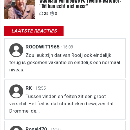
Wagelaar wil nieuwe FC Twente-watcher:
"Dit kan echt niet meer"
25
0
LAATSTE REACTIES
ROODWIT1965
·
16:09
Zou leuk zijn dat van Rooij ook eindelijk
terug is gekomen vakantie en eindelijk een normaal
niveau...
RK
·
15:55
Tussen vinden en feiten zit een groot
verschil. Het feit is dat statistieken bewijzen dat
Drommel de...
Ronald70
·
15:50