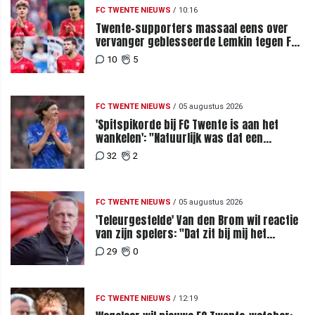
FC TWENTE NIEUWS
/
10:16
Twente-supporters massaal eens over
vervanger geblesseerde Lemkin tegen FC
DAC 04
10
5
FC TWENTE NIEUWS
/
05 augustus 2026
'Spitspikorde bij FC Twente is aan het
wankelen': "Natuurlijk was dat een
signaal"
32
2
FC TWENTE NIEUWS
/
05 augustus 2026
'Teleurgestelde' Van den Brom wil reactie
van zijn spelers: "Dat zit bij mij het
meeste diep"
29
0
FC TWENTE NIEUWS
/
12:19