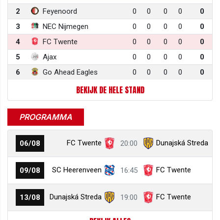
2
Feyenoord
0
0
0
0
0
3
NEC Nijmegen
0
0
0
0
0
4
FC Twente
0
0
0
0
0
5
Ajax
0
0
0
0
0
6
Go Ahead Eagles
0
0
0
0
0
BEKIJK DE HELE STAND
PROGRAMMA
FC Twente
Dunajská Streda
06/08
20:00
SC Heerenveen
FC Twente
09/08
16:45
Dunajská Streda
FC Twente
13/08
19:00