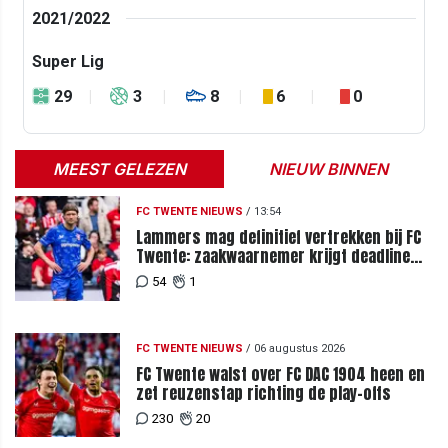
2021/2022
Super Lig
29
3
8
6
0
MEEST GELEZEN
NIEUW BINNEN
FC TWENTE NIEUWS
/
13:54
Lammers mag definitief vertrekken bij FC
Twente: zaakwaarnemer krijgt deadline
vanwege komst vervanger
54
1
FC TWENTE NIEUWS
/
06 augustus 2026
FC Twente walst over FC DAC 1904 heen en
zet reuzenstap richting de play-offs
230
20