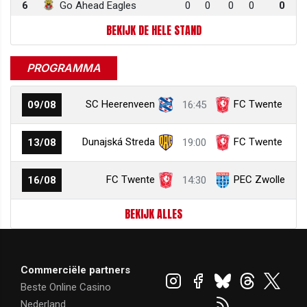
6
Go Ahead Eagles
0
0
0
0
0
BEKIJK DE HELE STAND
PROGRAMMA
SC Heerenveen
FC Twente
09/08
16:45
Dunajská Streda
FC Twente
13/08
19:00
FC Twente
PEC Zwolle
16/08
14:30
BEKIJK ALLES
Commerciële partners
Beste Online Casino
Nederland