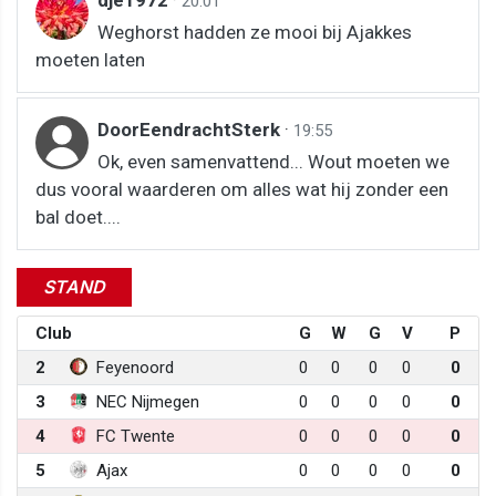
20:01
Weghorst hadden ze mooi bij Ajakkes
moeten laten
DoorEendrachtSterk
·
19:55
Ok, even samenvattend... Wout moeten we
dus vooral waarderen om alles wat hij zonder een
bal doet....
STAND
Club
G
W
G
V
P
2
Feyenoord
0
0
0
0
0
3
NEC Nijmegen
0
0
0
0
0
4
FC Twente
0
0
0
0
0
5
Ajax
0
0
0
0
0