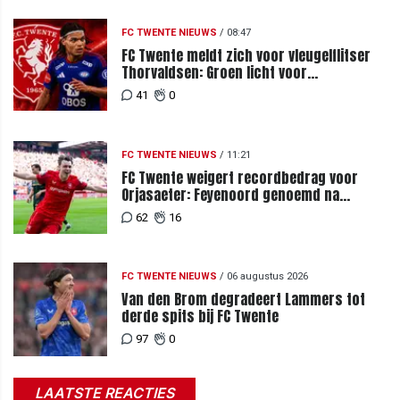
FC TWENTE NIEUWS
/
08:47
FC Twente meldt zich voor vleugelflitser
Thorvaldsen: Groen licht voor
miljoenenbod
41
0
FC TWENTE NIEUWS
/
11:21
FC Twente weigert recordbedrag voor
Orjasaeter: Feyenoord genoemd na
megabod
62
16
FC TWENTE NIEUWS
/
06 augustus 2026
Van den Brom degradeert Lammers tot
derde spits bij FC Twente
97
0
LAATSTE REACTIES