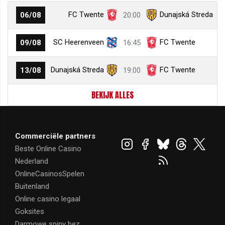
FC Twente
Dunajská Streda
06/08
20:00
SC Heerenveen
FC Twente
09/08
16:45
Dunajská Streda
FC Twente
13/08
19:00
BEKIJK ALLES
Commerciële partners
Beste Online Casino
Nederland
OnlineCasinosSpelen
Buitenland
Online casino legaal
Goksites
Darmowe spiny bez