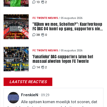
13
2
FC TWENTE NIEUWS
/
05 augustus 2026
"Kijken we mee, Scholten?": Kaartverkoop
FC DAC 04 komt op gang, supporters niet
blij met ticketprijzen
38
0
FC TWENTE NIEUWS
/
05 augustus 2026
'Fanatieke' DAC-supporters laten het
massaal afweten tegen FC Twente
14
2
LAATSTE REACTIES
FrenkieN
·
09:29
Alle spitsen komen moeilijk tot scoren, dat