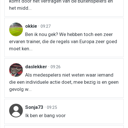
komt door het vertragen van de buitenspelers en
het midd...
okkie
·
09:27
Ben ik nou gek? We hebben toch een zeer
ervaren trainer, die de regels van Europa zeer goed
moet ken...
daslekker
·
09:26
Als medespelers niet weten waar iemand
die een individuele actie doet, mee bezig is en geen
gevolg w...
Sonja73
·
09:25
Ik ben er bang voor