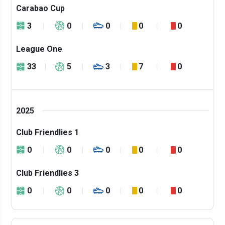
Carabao Cup
3
0
0
0
0
League One
33
5
3
7
0
2025
Club Friendlies 1
0
0
0
0
0
Club Friendlies 3
0
0
0
0
0