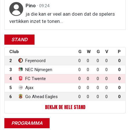
Pino
·
09:24
ja die kan er veel aan doen dat de spelers
vertikken inzet te tonen...
STAND
Club
G
W
G
V
P
2
Feyenoord
0
0
0
0
0
3
NEC Nijmegen
0
0
0
0
0
4
FC Twente
0
0
0
0
0
5
Ajax
0
0
0
0
0
6
Go Ahead Eagles
0
0
0
0
0
BEKIJK DE HELE STAND
PROGRAMMA