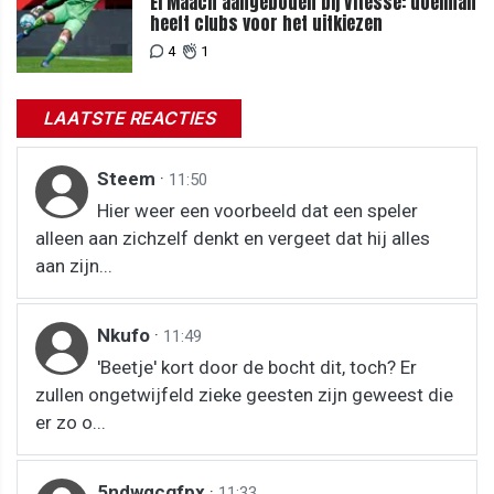
El Maach aangeboden bij Vitesse: doelman
heeft clubs voor het uitkiezen
4
1
LAATSTE REACTIES
Steem
·
11:50
Hier weer een voorbeeld dat een speler
alleen aan zichzelf denkt en vergeet dat hij alles
aan zijn...
Nkufo
·
11:49
'Beetje' kort door de bocht dit, toch? Er
zullen ongetwijfeld zieke geesten zijn geweest die
er zo o...
5ndwqcgfpx
·
11:33