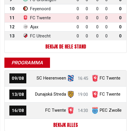
10
Feyenoord
0
0
0
0
0
11
FC Twente
0
0
0
0
0
12
Ajax
0
0
0
0
0
13
FC Utrecht
0
0
0
0
0
BEKIJK DE HELE STAND
PROGRAMMA
SC Heerenveen
FC Twente
09/08
16:45
Dunajská Streda
FC Twente
13/08
19:00
FC Twente
PEC Zwolle
16/08
14:30
BEKIJK ALLES