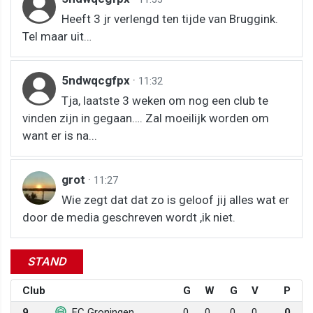
Heeft 3 jr verlengd ten tijde van Bruggink.
Tel maar uit…
5ndwqcgfpx
·
11:32
Tja, laatste 3 weken om nog een club te
vinden zijn in gegaan…. Zal moeilijk worden om
want er is na...
grot
·
11:27
Wie zegt dat dat zo is geloof jij alles wat er
door de media geschreven wordt ,ik niet.
STAND
Club
G
W
G
V
P
9
FC Groningen
0
0
0
0
0