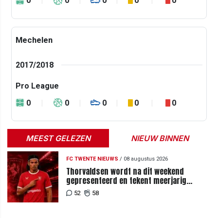
0
0
0
0
0
Mechelen
2017/2018
Pro League
0
0
0
0
0
MEEST GELEZEN
NIEUW BINNEN
FC TWENTE NIEUWS
/
08 augustus 2026
Thorvaldsen wordt na dit weekend
gepresenteerd en tekent meerjarig
contract bij FC Twente
52
58