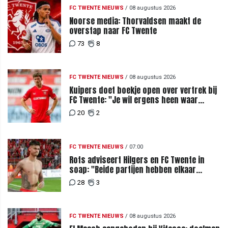
FC TWENTE NIEUWS
/
08 augustus 2026
Noorse media: Thorvaldsen maakt de
overstap naar FC Twente
73
8
FC TWENTE NIEUWS
/
08 augustus 2026
Kuipers doet boekje open over vertrek bij
FC Twente: "Je wil ergens heen waar
mensen je waarderen"
20
2
FC TWENTE NIEUWS
/
07:00
Rots adviseert Hilgers en FC Twente in
soap: "Beide partijen hebben elkaar
teleurgesteld"
28
3
FC TWENTE NIEUWS
/
08 augustus 2026