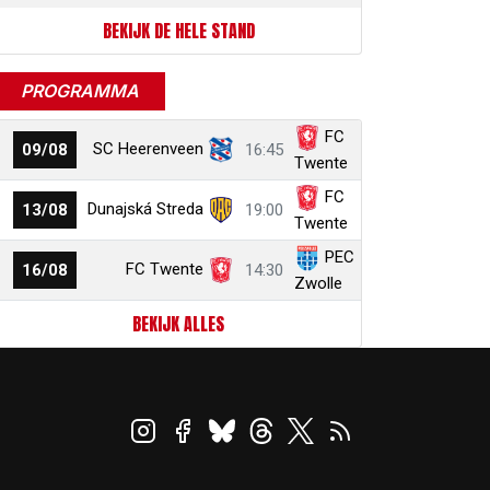
BEKIJK DE HELE STAND
PROGRAMMA
FC
SC Heerenveen
09/08
16:45
Twente
FC
Dunajská Streda
13/08
19:00
Twente
PEC
FC Twente
16/08
14:30
Zwolle
BEKIJK ALLES