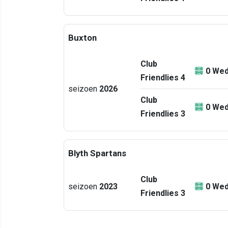
Buxton
Club
0
Wed
Friendlies 4
seizoen
2026
Club
0
Wed
Friendlies 3
Blyth Spartans
Club
seizoen
2023
0
Wed
Friendlies 3