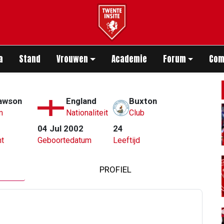
app
a
Stand
Vrouwen
Academie
Forum
Com
awson
England
Buxton
m
Nationaliteit
Club
04 Jul 2002
24
t
Geboortedatum
Leeftijd
PROFIEL