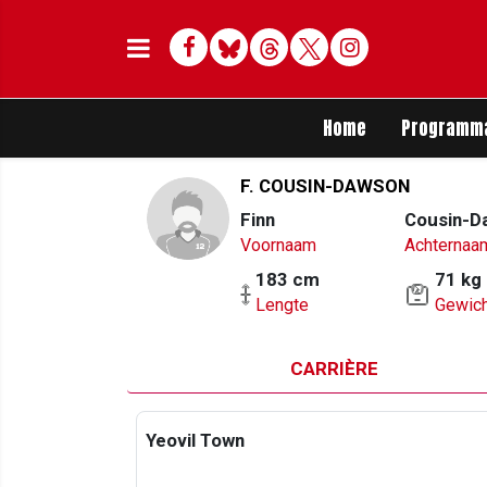
Facebook
Bluesky
Threads
Twitter
Delen op Whats
Home
Programm
F. COUSIN-DAWSON
Finn
Cousin-D
Voornaam
Achternaa
183 cm
71 kg
Lengte
Gewich
CARRIÈRE
Yeovil Town