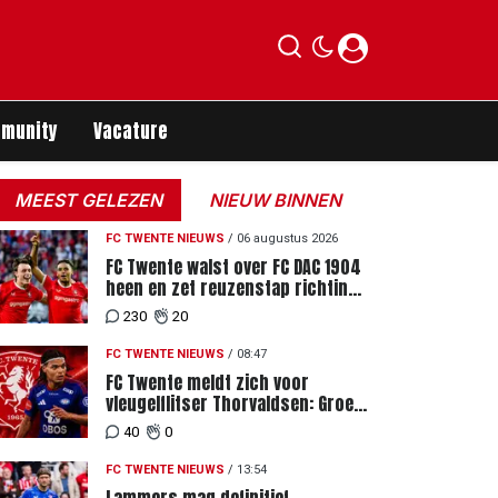
munity
Vacature
MEEST GELEZEN
NIEUW BINNEN
FC TWENTE NIEUWS
/
06 augustus 2026
FC Twente walst over FC DAC 1904
heen en zet reuzenstap richting
de play-offs
230
20
FC TWENTE NIEUWS
/
08:47
FC Twente meldt zich voor
vleugelflitser Thorvaldsen: Groen
licht voor miljoenenbod
40
0
FC TWENTE NIEUWS
/
13:54