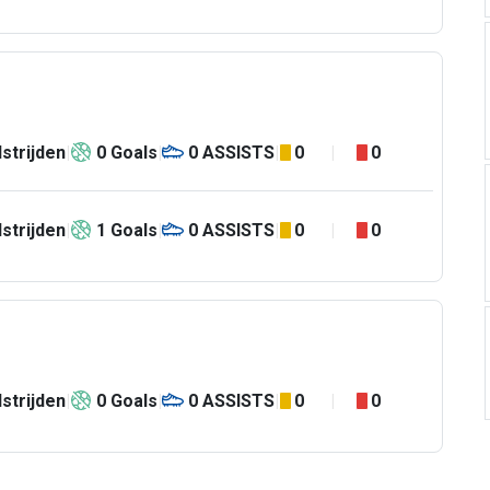
strijden
0
Goals
0
ASSISTS
0
0
strijden
1
Goals
0
ASSISTS
0
0
strijden
0
Goals
0
ASSISTS
0
0