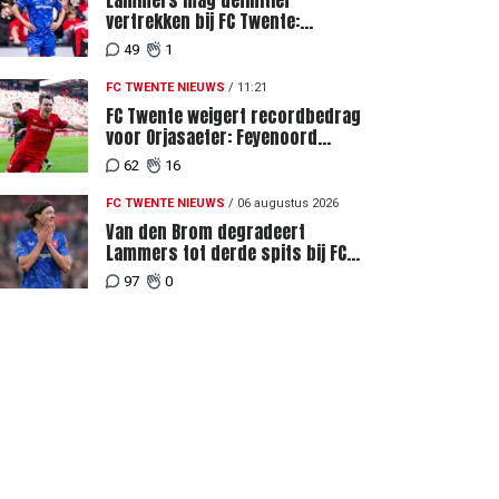
Lammers mag definitief
vertrekken bij FC Twente:
zaakwaarnemer krijgt deadline
49
1
vanwege komst vervanger
FC TWENTE NIEUWS
/
11:21
FC Twente weigert recordbedrag
voor Orjasaeter: Feyenoord
genoemd na megabod
62
16
FC TWENTE NIEUWS
/
06 augustus 2026
Van den Brom degradeert
Lammers tot derde spits bij FC
Twente
97
0