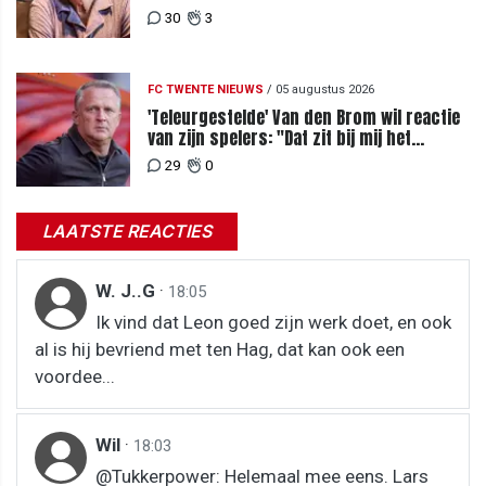
30
3
FC TWENTE NIEUWS
/
05 augustus 2026
'Teleurgestelde' Van den Brom wil reactie
van zijn spelers: "Dat zit bij mij het
meeste diep"
29
0
LAATSTE REACTIES
W. J..G
·
18:05
Ik vind dat Leon goed zijn werk doet, en ook
al is hij bevriend met ten Hag, dat kan ook een
voordee...
Wil
·
18:03
@Tukkerpower: Helemaal mee eens. Lars