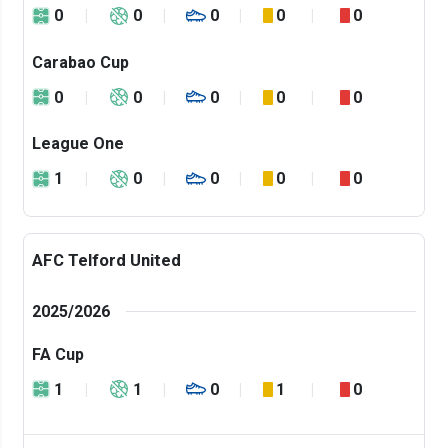
0
0
0
0
0
Carabao Cup
0
0
0
0
0
League One
1
0
0
0
0
AFC Telford United
2025/2026
FA Cup
1
1
0
1
0