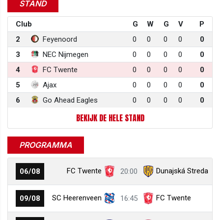
STAND
Club
G
W
G
V
P
2
Feyenoord
0
0
0
0
0
3
NEC Nijmegen
0
0
0
0
0
4
FC Twente
0
0
0
0
0
5
Ajax
0
0
0
0
0
6
Go Ahead Eagles
0
0
0
0
0
BEKIJK DE HELE STAND
PROGRAMMA
FC Twente
Dunajská Streda
06/08
20:00
SC Heerenveen
FC Twente
09/08
16:45