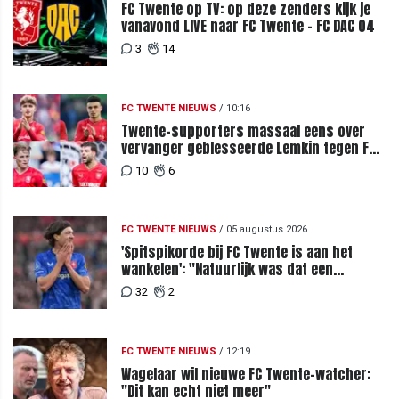
FC Twente op TV: op deze zenders kijk je
vanavond LIVE naar FC Twente - FC DAC 04
3
14
FC TWENTE NIEUWS
/
10:16
Twente-supporters massaal eens over
vervanger geblesseerde Lemkin tegen FC
DAC 04
10
6
FC TWENTE NIEUWS
/
05 augustus 2026
'Spitspikorde bij FC Twente is aan het
wankelen': "Natuurlijk was dat een
signaal"
32
2
FC TWENTE NIEUWS
/
12:19
Wagelaar wil nieuwe FC Twente-watcher:
"Dit kan echt niet meer"