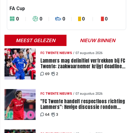
FA Cup
0
0
0
0
0
MEEST GELEZEN
NIEUW BINNEN
FC TWENTE NIEUWS
/
07 augustus 2026
Lammers mag definitief vertrekken bij FC
Twente: zaakwaarnemer krijgt deadline
vanwege komst vervanger
69
2
FC TWENTE NIEUWS
/
07 augustus 2026
"FC Twente handelt respectloos richting
Lammers": Hevige discussie rondom
degradatie tot derde spits
64
3