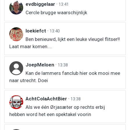
evdbiggelaar
·
13:41
Cercle brugge waarschijnlijk
loekiefct
·
13:40
Ben benieuwd, lijkt een leuke vleugel flitser!!
Laat maar komen....
JoepMeloen
·
13:38
Kan de lammers fanclub hier ook mooi mee
naar utrecht. Doei
AchtColaAchtBier
·
13:38
Als we één Ørjasæter op rechts erbij
hebben word het een spektakel voorin