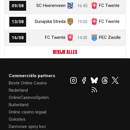
SC Heerenveen
FC Twente
09/08
16:45
Dunajská Streda
FC Twente
13/08
19:00
FC Twente
PEC Zwolle
16/08
14:30
BEKIJK ALLES
Commerciële partners
Beste Online Casino
Nederland
OnlineCasinosSpelen
Buitenland
Online casino legaal
Goksites
Darmowe spiny bez