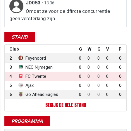
JD053
·
13:36
Omdat ze voor de dfircte concurrentie
geen versterking zijn...
STAND
Club
G
W
G
V
P
2
Feyenoord
0
0
0
0
0
3
NEC Nijmegen
0
0
0
0
0
4
FC Twente
0
0
0
0
0
5
Ajax
0
0
0
0
0
6
Go Ahead Eagles
0
0
0
0
0
BEKIJK DE HELE STAND
PROGRAMMA