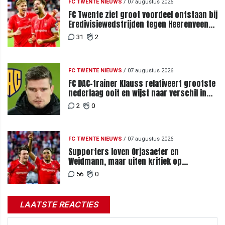
FC TWENTE NIEUWS
/
07 augustus 2026
FC Twente ziet groot voordeel ontstaan bij
Eredivisiewedstrijden tegen Heerenveen
en PEC Zwolle
31
2
FC TWENTE NIEUWS
/
07 augustus 2026
FC DAC-trainer Klauss relativeert grootste
nederlaag ooit en wijst naar verschil in
selectiewaarden
2
0
FC TWENTE NIEUWS
/
07 augustus 2026
Supporters loven Orjasaeter en
Weidmann, maar uiten kritiek op
Weghorst na ruime zege op FC DAC
56
0
LAATSTE REACTIES