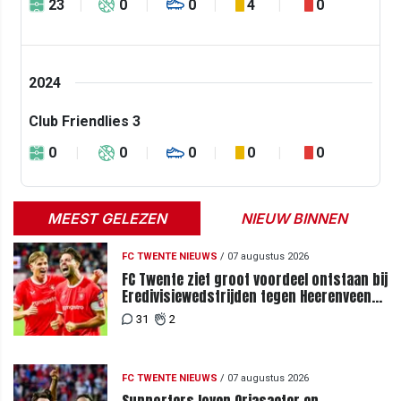
23
0
0
4
0
2024
Club Friendlies 3
0
0
0
0
0
MEEST GELEZEN
NIEUW BINNEN
FC TWENTE NIEUWS
/
07 augustus 2026
FC Twente ziet groot voordeel ontstaan bij
Eredivisiewedstrijden tegen Heerenveen
en PEC Zwolle
31
2
FC TWENTE NIEUWS
/
07 augustus 2026