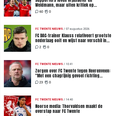
Supporters loven Orjasaeter en
Weidmann, maar uiten kritiek op
Weghorst na ruime zege op FC DAC
60
0
FC TWENTE NIEUWS
/
07 augustus 2026
FC DAC-trainer Klauss relativeert grootste
nederlaag ooit en wijst naar verschil in
selectiewaarden
2
0
FC TWENTE NIEUWS
/
10:41
Zorgen over FC Twente tegen Heerenveen:
"Met een chagrijnig gevoel richting
Slowakije"
23
0
FC TWENTE NIEUWS
/
14:40
Noorse media: Thorvaldsen maakt de
overstap naar FC Twente