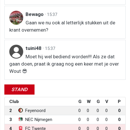
Bewago
·
15:37
Gaan we nu ook al letterlijk stukken uit de
krant overnemen?
tuini48
·
15:37
Moet hij wel bediend worden!!! Als ze dat
gaan doen, praat ik graag nog een keer met je over
Wout 😎
STAND
Club
G
W
G
V
P
2
Feyenoord
0
0
0
0
0
3
NEC Nijmegen
0
0
0
0
0
4
FC Twente
0
0
0
0
0