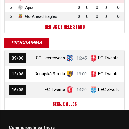
5
Ajax
0
0
0
0
0
6
Go Ahead Eagles
0
0
0
0
0
BEKIJK DE HELE STAND
PROGRAMMA
SC Heerenveen
FC Twente
09/08
16:45
Dunajská Streda
FC Twente
13/08
19:00
FC Twente
PEC Zwolle
16/08
14:30
BEKIJK ALLES
Commerciële partners