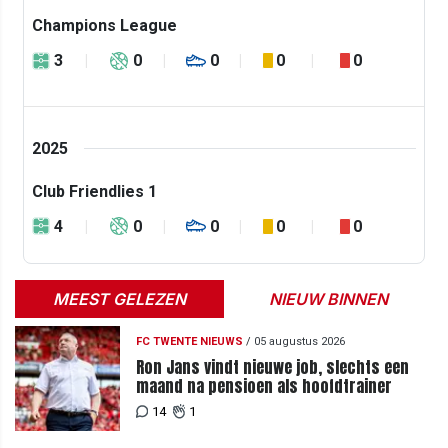
Champions League
3
0
0
0
0
2025
Club Friendlies 1
4
0
0
0
0
MEEST GELEZEN
NIEUW BINNEN
FC TWENTE NIEUWS
/
05 augustus 2026
Ron Jans vindt nieuwe job, slechts een
maand na pensioen als hoofdtrainer
14
1