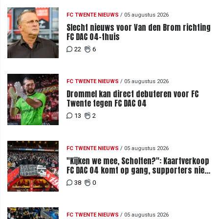
FC TWENTE NIEUWS
/
05 augustus 2026
Slecht nieuws voor Van den Brom richting
FC DAC 04-thuis
22
6
FC TWENTE NIEUWS
/
05 augustus 2026
Drommel kan direct debuteren voor FC
Twente tegen FC DAC 04
13
2
FC TWENTE NIEUWS
/
05 augustus 2026
"Kijken we mee, Scholten?": Kaartverkoop
FC DAC 04 komt op gang, supporters niet
blij met ticketprijzen
38
0
FC TWENTE NIEUWS
/
05 augustus 2026