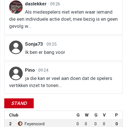
daslekker
·
09:26
Als medespelers niet weten waar iemand
die een individuele actie doet, mee bezig is en geen
gevolg w...
Sonja73
·
09:25
Ik ben er bang voor
Pino
·
09:24
ja die kan er veel aan doen dat de spelers
vertikken inzet te tonen...
STAND
Club
G
W
G
V
P
2
Feyenoord
0
0
0
0
0