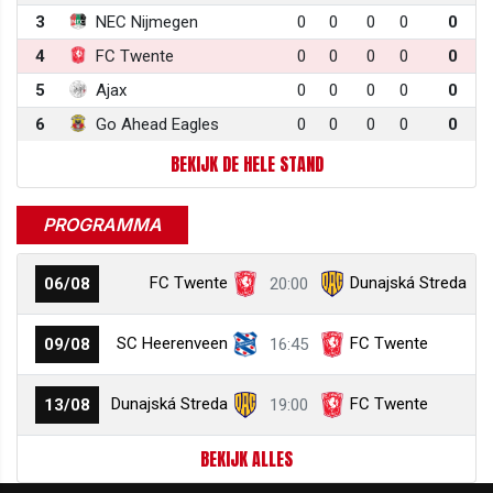
3
NEC Nijmegen
0
0
0
0
0
4
FC Twente
0
0
0
0
0
5
Ajax
0
0
0
0
0
6
Go Ahead Eagles
0
0
0
0
0
BEKIJK DE HELE STAND
PROGRAMMA
FC Twente
Dunajská Streda
06/08
20:00
SC Heerenveen
FC Twente
09/08
16:45
Dunajská Streda
FC Twente
13/08
19:00
BEKIJK ALLES