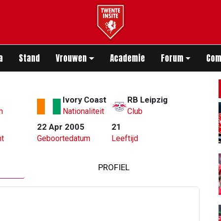
app
a
Stand
Vrouwen
Academie
Forum
Com
Ivory Coast
RB Leipzig
m
Nationaliteit
Club
22 Apr 2005
21
t
Geboortedatum
Leeftijd
PROFIEL