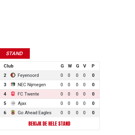
STAND
Club
G
W
G
V
P
2
Feyenoord
0
0
0
0
0
3
NEC Nijmegen
0
0
0
0
0
4
FC Twente
0
0
0
0
0
5
Ajax
0
0
0
0
0
6
Go Ahead Eagles
0
0
0
0
0
BEKIJK DE HELE STAND