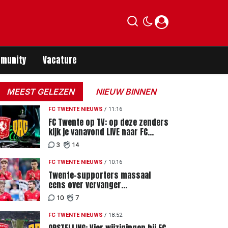
munity
Vacature
MEEST GELEZEN
NIEUW BINNEN
FC TWENTE NIEUWS
/
11:16
FC Twente op TV: op deze zenders
kijk je vanavond LIVE naar FC
Twente - FC DAC 04
3
14
FC TWENTE NIEUWS
/
10:16
Twente-supporters massaal
eens over vervanger
geblesseerde Lemkin tegen FC
10
7
DAC 04
FC TWENTE NIEUWS
/
18:52