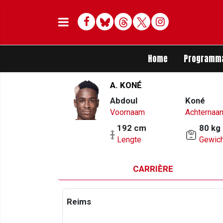
Facebook
Bluesky
Threads
Twitter
Delen op Whats
Home
Programm
A. KONÉ
Abdoul
Koné
Voornaam
Achternaa
192 cm
80 kg
Lengte
Gewich
CARRIÈRE
Reims