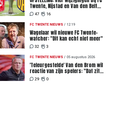
OPSTELLING: Vier wijzigingen bij FC
Twente, Nijstad en Van den Belt
ontbreken in de basis
47
16
FC TWENTE NIEUWS
/
12:19
Wagelaar wil nieuwe FC Twente-
watcher: "Dit kan echt niet meer"
32
3
FC TWENTE NIEUWS
/
05 augustus 2026
'Teleurgestelde' Van den Brom wil
reactie van zijn spelers: "Dat zit
bij mij het meeste diep"
29
0