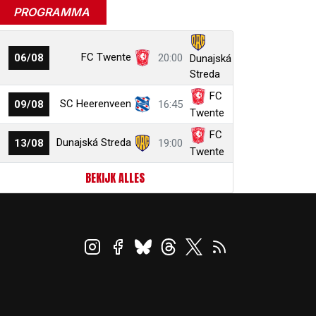
PROGRAMMA
FC Twente
06/08
20:00
Dunajská
Streda
FC
SC Heerenveen
09/08
16:45
Twente
FC
Dunajská Streda
13/08
19:00
Twente
BEKIJK ALLES