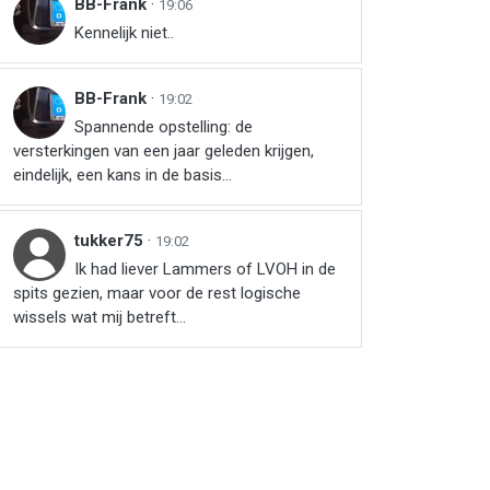
BB-Frank
·
19:06
Kennelijk niet..
BB-Frank
·
19:02
Spannende opstelling: de
versterkingen van een jaar geleden krijgen,
eindelijk, een kans in de basis...
tukker75
·
19:02
Ik had liever Lammers of LVOH in de
spits gezien, maar voor de rest logische
wissels wat mij betreft...