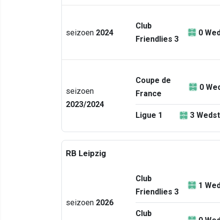
Club
seizoen
2024
0
Wed
Friendlies 3
Coupe de
0
Wed
seizoen
France
2023/2024
Ligue 1
3
Wedst
RB Leipzig
Club
1
Wed
Friendlies 3
seizoen
2026
Club