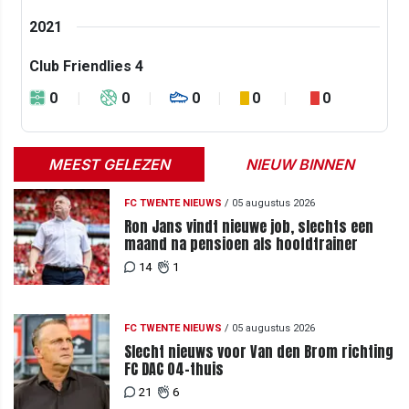
2021
Club Friendlies 4
0
0
0
0
0
MEEST GELEZEN
NIEUW BINNEN
FC TWENTE NIEUWS
/
05 augustus 2026
Ron Jans vindt nieuwe job, slechts een
maand na pensioen als hoofdtrainer
14
1
FC TWENTE NIEUWS
/
05 augustus 2026
Slecht nieuws voor Van den Brom richting
FC DAC 04-thuis
21
6