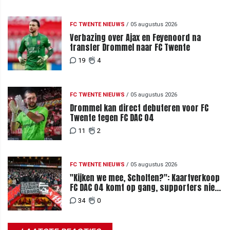
FC TWENTE NIEUWS
/
05 augustus 2026
Verbazing over Ajax en Feyenoord na
transfer Drommel naar FC Twente
19
4
FC TWENTE NIEUWS
/
05 augustus 2026
Drommel kan direct debuteren voor FC
Twente tegen FC DAC 04
11
2
FC TWENTE NIEUWS
/
05 augustus 2026
"Kijken we mee, Scholten?": Kaartverkoop
FC DAC 04 komt op gang, supporters niet
blij met ticketprijzen
34
0