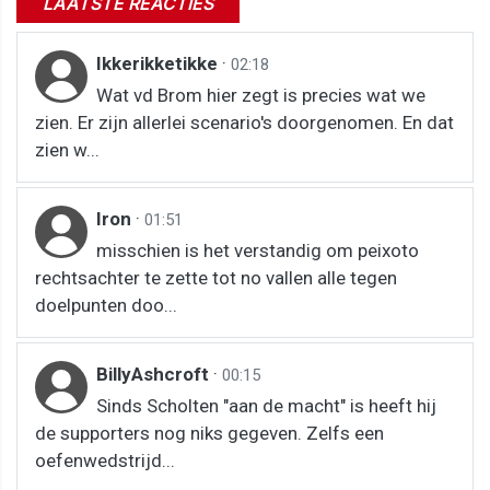
LAATSTE REACTIES
Ikkerikketikke
·
02:18
Wat vd Brom hier zegt is precies wat we
zien. Er zijn allerlei scenario's doorgenomen. En dat
zien w...
Iron
·
01:51
misschien is het verstandig om peixoto
rechtsachter te zette tot no vallen alle tegen
doelpunten doo...
BillyAshcroft
·
00:15
Sinds Scholten "aan de macht" is heeft hij
de supporters nog niks gegeven. Zelfs een
oefenwedstrijd...