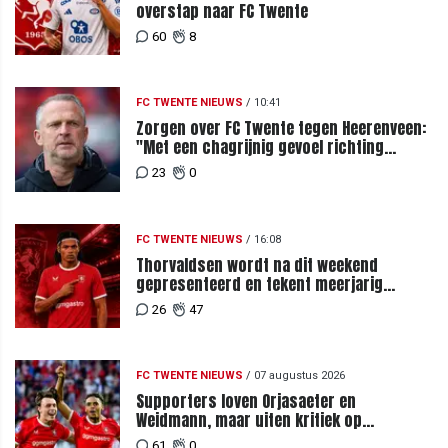
overstap naar FC Twente
60
8
FC TWENTE NIEUWS
/
10:41
Zorgen over FC Twente tegen Heerenveen:
"Met een chagrijnig gevoel richting
Slowakije"
23
0
FC TWENTE NIEUWS
/
16:08
Thorvaldsen wordt na dit weekend
gepresenteerd en tekent meerjarig
contract bij FC Twente
26
47
FC TWENTE NIEUWS
/
07 augustus 2026
Supporters loven Orjasaeter en
Weidmann, maar uiten kritiek op
Weghorst na ruime zege op FC DAC
61
0