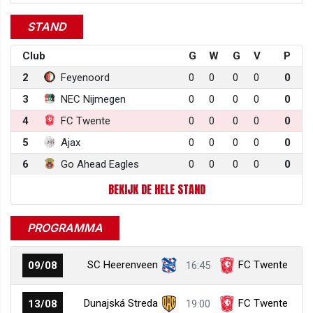
STAND
Club
G
W
G
V
P
2
Feyenoord
0
0
0
0
0
3
NEC Nijmegen
0
0
0
0
0
4
FC Twente
0
0
0
0
0
5
Ajax
0
0
0
0
0
6
Go Ahead Eagles
0
0
0
0
0
BEKIJK DE HELE STAND
PROGRAMMA
SC Heerenveen
FC Twente
09/08
16:45
Dunajská Streda
FC Twente
13/08
19:00