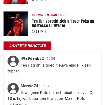
FC TWENTE NIEUWS
/
10:46
Ten Hag spreekt zich uit over Poku na
interesse FC Twente
28
1
LAATSTE REACTIES
49z9d9nby2
·
17:34
Ten Hag dit is goed nieuws eindelijk een
topper
Marcie74
·
17:34
Ik wil geen Rots op rechtsbuiten, never. Op
10 is hij wel beter dan Hlynsson. Maar… Rots
verkopen e...