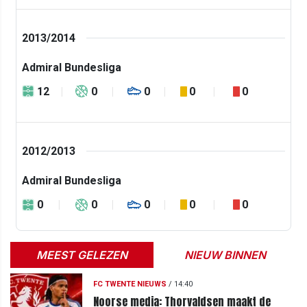
2013/2014
Admiral Bundesliga
12
0
0
0
0
2012/2013
Admiral Bundesliga
0
0
0
0
0
MEEST GELEZEN
NIEUW BINNEN
FC TWENTE NIEUWS
/
14:40
Noorse media: Thorvaldsen maakt de