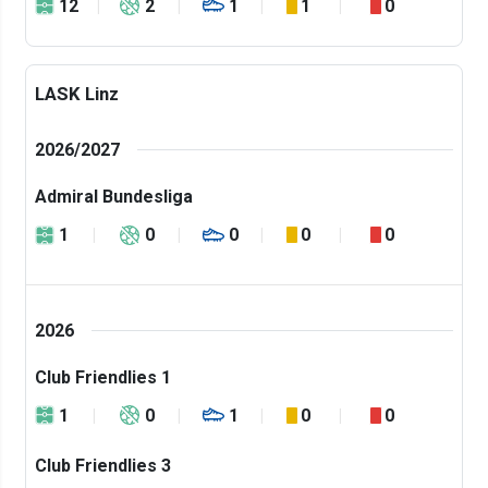
12
2
1
1
0
LASK Linz
2026/2027
Admiral Bundesliga
1
0
0
0
0
2026
Club Friendlies 1
1
0
1
0
0
Club Friendlies 3