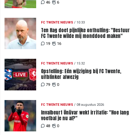
teleurgesteld"
46
6
FC TWENTE NIEUWS
/
10:33
Ten Hag doet pijnlijke onthulling: "Bestuur
FC Twente wilde mij monddood maken"
19
16
FC TWENTE NIEUWS
/
15:32
Opstelling: Eén wijziging bij FC Twente,
uitblinker afwezig
79
0
FC TWENTE NIEUWS
/
08 augustus 2026
Invalbeurt Ünüvar wekt irritatie: "Hoe lang
voetbal je nu al?"
48
0