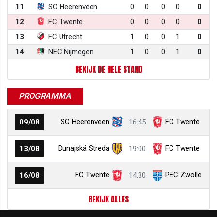
11
SC Heerenveen
0
0
0
0
0
12
FC Twente
0
0
0
0
0
13
FC Utrecht
1
0
0
1
0
14
NEC Nijmegen
1
0
0
1
0
BEKIJK DE HELE STAND
PROGRAMMA
SC Heerenveen
FC Twente
09/08
16:45
Dunajská Streda
FC Twente
13/08
19:00
FC Twente
PEC Zwolle
16/08
14:30
BEKIJK ALLES