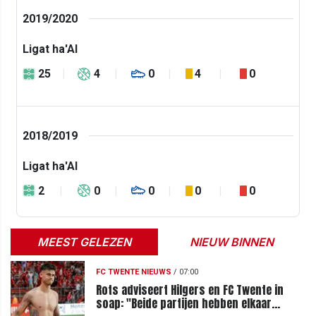
2019/2020
Ligat ha'Al
25
4
0
4
0
2018/2019
Ligat ha'Al
2
0
0
0
0
MEEST GELEZEN
NIEUW BINNEN
FC TWENTE NIEUWS
/
07:00
Rots adviseert Hilgers en FC Twente in
soap: "Beide partijen hebben elkaar