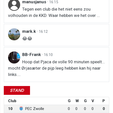
manusjanus
·
16:15
Tegen een club die het niet eens zou
volhouden in de KKD. Waar hebben we het over ...
mark.k
·
16:12
😂😂
BB-Frank
·
16:10
Hoop dat Pjaca de volle 90 minuten speelt...
mocht Ørjasæter de pijp leeg hebben kan hij naar
links....
STAND
Club
G
W
G
V
P
10
PEC Zwolle
0
0
0
0
0