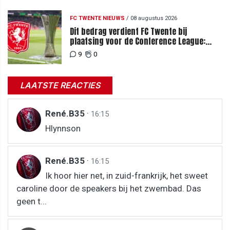
FC TWENTE NIEUWS
/
08 augustus 2026
Dit bedrag verdient FC Twente bij
plaatsing voor de Conference League:
zoveel loopt het mis bij uitschakeling
9
0
LAATSTE REACTIES
René.B35
·
16:15
Hlynnson
René.B35
·
16:15
Ik hoor hier net, in zuid-frankrijk, het sweet
caroline door de speakers bij het zwembad. Das
geen t...