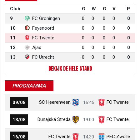
Club
G
W
G
V
P
9
FC Groningen
0
0
0
0
0
10
Feyenoord
0
0
0
0
0
11
FC Twente
0
0
0
0
0
12
Ajax
0
0
0
0
0
13
FC Utrecht
0
0
0
0
0
BEKIJK DE HELE STAND
PROGRAMMA
SC Heerenveen
FC Twente
09/08
16:45
Dunajská Streda
FC Twente
13/08
19:00
FC Twente
PEC Zwolle
16/08
14:30