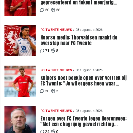
gepresenteerd en tekent meerjarig
contract bij FC Twente
50
58
FC TWENTE NIEUWS
/
08 augustus 2026
Noorse media: Thorvaldsen maakt de
overstap naar FC Twente
71
8
FC TWENTE NIEUWS
/
08 augustus 2026
Kuipers doet boekje open over vertrek bij
FC Twente: "Je wil ergens heen waar
mensen je waarderen"
20
2
FC TWENTE NIEUWS
/
08 augustus 2026
Zorgen over FC Twente tegen Heerenveen:
"Met een chagrijnig gevoel richting
Slowakije"
24
0