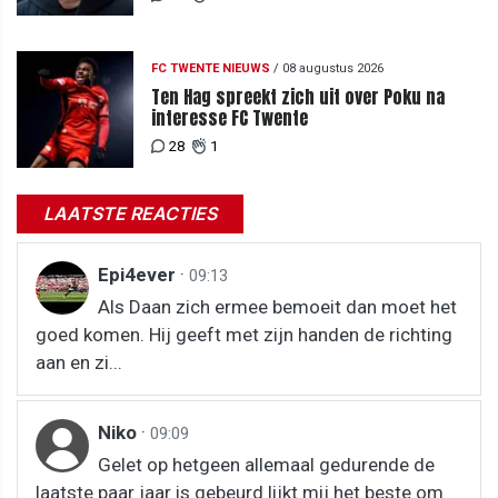
FC TWENTE NIEUWS
/
08 augustus 2026
Ten Hag spreekt zich uit over Poku na
interesse FC Twente
28
1
LAATSTE REACTIES
Epi4ever
·
09:13
Als Daan zich ermee bemoeit dan moet het
goed komen. Hij geeft met zijn handen de richting
aan en zi...
Niko
·
09:09
Gelet op hetgeen allemaal gedurende de
laatste paar jaar is gebeurd lijkt mij het beste om