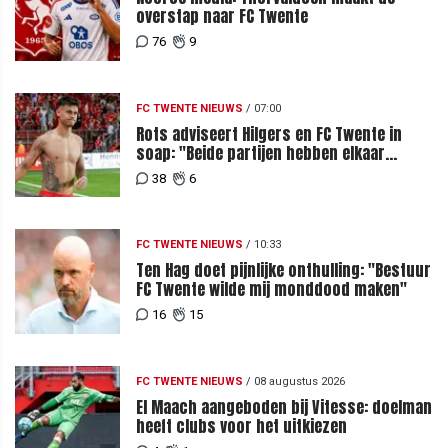
overstap naar FC Twente
76
9
FC TWENTE NIEUWS
/
07:00
Rots adviseert Hilgers en FC Twente in
soap: "Beide partijen hebben elkaar
teleurgesteld"
38
6
FC TWENTE NIEUWS
/
10:33
Ten Hag doet pijnlijke onthulling: "Bestuur
FC Twente wilde mij monddood maken"
16
15
FC TWENTE NIEUWS
/
08 augustus 2026
El Maach aangeboden bij Vitesse: doelman
heeft clubs voor het uitkiezen