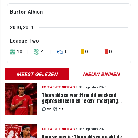
Burton Albion
2010/2011
League Two
10
4
0
0
0
MEEST GELEZEN
NIEUW BINNEN
FC TWENTE NIEUWS
/
08 augustus 2026
Thorvaldsen wordt na dit weekend
gepresenteerd en tekent meerjarig
contract bij FC Twente
55
59
FC TWENTE NIEUWS
/
08 augustus 2026
Noorse media: Thorvaldsen maakt de