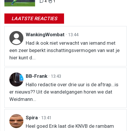
4
1
LAATSTE REACTIES
WankingWombat
·
13:44
Had ik ook niet verwacht van iemand met
een zeer beperkt inschattingsvermogen van wat je
hier kunt d...
BB-Frank
·
13:43
Hallo redactie over drie uur is de aftrap...is
er nieuws?? Uit de wandelgangen horen we dat
Weidmann...
Spira
·
13:41
Heel goed Erik laat die KNVB de rambam