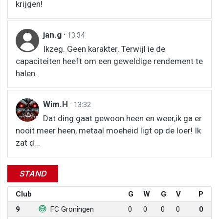
krijgen!
jan.g
·
13:34
Ikzeg. Geen karakter. Terwijl ie de
capaciteiten heeft om een geweldige rendement te
halen.
Wim.H
·
13:32
Dat ding gaat gewoon heen en weer,ik ga er
nooit meer heen, metaal moeheid ligt op de loer! Ik
zat d...
STAND
Club
G
W
G
V
P
9
FC Groningen
0
0
0
0
0