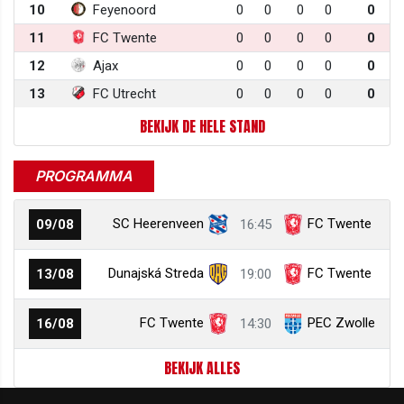
10
Feyenoord
0
0
0
0
0
11
FC Twente
0
0
0
0
0
12
Ajax
0
0
0
0
0
13
FC Utrecht
0
0
0
0
0
BEKIJK DE HELE STAND
PROGRAMMA
SC Heerenveen
FC Twente
09/08
16:45
Dunajská Streda
FC Twente
13/08
19:00
FC Twente
PEC Zwolle
16/08
14:30
BEKIJK ALLES