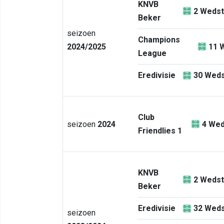
KNVB
2
Wedst
Beker
seizoen
Champions
2024/2025
11
W
League
Eredivisie
30
Weds
Club
seizoen
2024
4
Wed
Friendlies 1
KNVB
2
Wedst
Beker
Eredivisie
32
Weds
seizoen