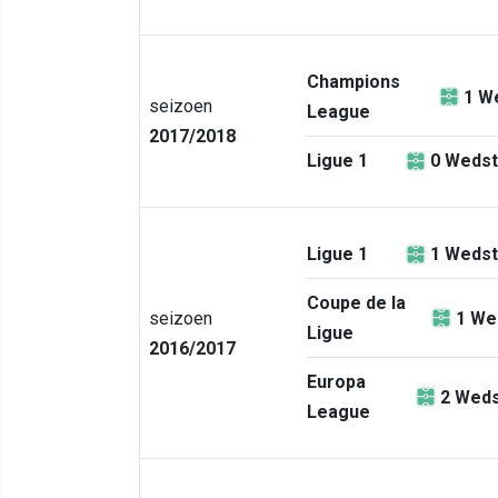
Champions
1
We
seizoen
League
2017/2018
Ligue 1
0
Wedst
Ligue 1
1
Wedst
Coupe de la
seizoen
1
We
Ligue
2016/2017
Europa
2
Weds
League