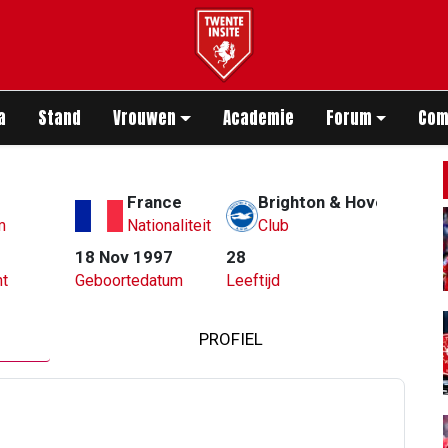
app
a
Stand
Vrouwen
Academie
Forum
Com
France
Brighton & Hove Albion
m
Nationaliteit
Club
18 Nov 1997
28
t
Geboortedatum
Leeftijd
PROFIEL