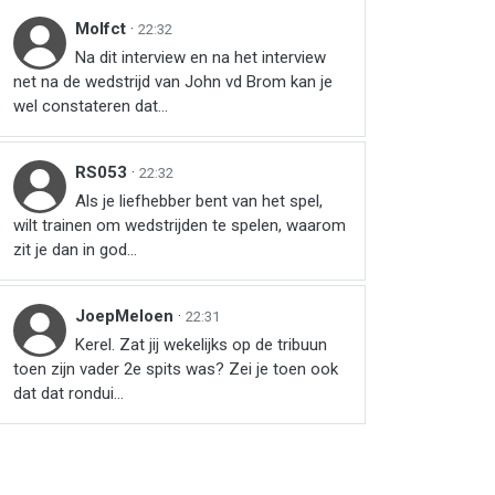
Molfct
·
22:32
Na dit interview en na het interview
net na de wedstrijd van John vd Brom kan je
wel constateren dat...
RS053
·
22:32
Als je liefhebber bent van het spel,
wilt trainen om wedstrijden te spelen, waarom
zit je dan in god...
JoepMeloen
·
22:31
Kerel. Zat jij wekelijks op de tribuun
toen zijn vader 2e spits was? Zei je toen ook
dat dat rondui...