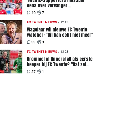
Twente-supporters massaal
eens over vervanger
geblesseerde Lemkin tegen FC
10
7
DAC 04
FC TWENTE NIEUWS
/
12:19
Wagelaar wil nieuwe FC Twente-
watcher: "Dit kan echt niet meer"
33
3
FC TWENTE NIEUWS
/
13:28
Drommel of Unnerstall als eerste
keeper bij FC Twente? "Dat zal
Ten Hag van Van den Brom eisen"
27
1