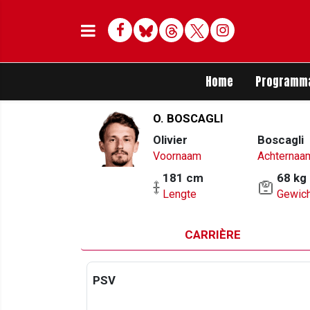
Facebook
Bluesky
Threads
Twitter
Delen op Whats
Home
Programm
O. BOSCAGLI
Olivier
Boscagli
Voornaam
Achternaa
181 cm
68 kg
Lengte
Gewich
CARRIÈRE
PSV