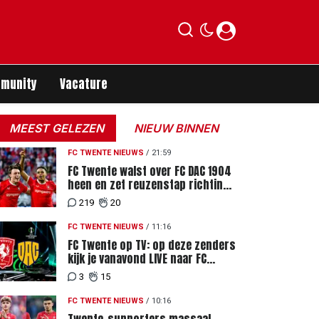
munity
Vacature
MEEST GELEZEN
NIEUW BINNEN
FC TWENTE NIEUWS
/
21:59
FC Twente walst over FC DAC 1904
heen en zet reuzenstap richting
de play-offs
219
20
FC TWENTE NIEUWS
/
11:16
FC Twente op TV: op deze zenders
kijk je vanavond LIVE naar FC
Twente - FC DAC 04
3
15
FC TWENTE NIEUWS
/
10:16