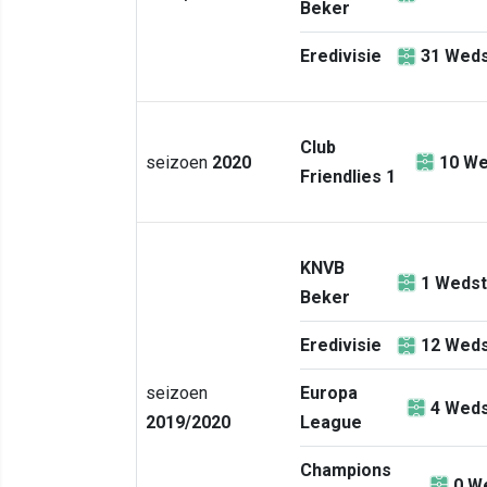
Beker
Eredivisie
31
Weds
Club
seizoen
2020
10
We
Friendlies 1
KNVB
1
Wedst
Beker
Eredivisie
12
Weds
seizoen
Europa
4
Weds
2019/2020
League
Champions
0
We