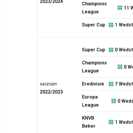
2023/2024
Champions
11
W
League
Super Cup
1
Wedst
Super Cup
0
Wedst
Champions
0
We
League
seizoen
Eredivisie
7
Wedst
2022/2023
Europa
0
Weds
League
KNVB
1
Wedst
Beker