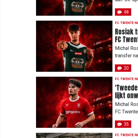
48
FC TWENTE N
Rosiak t
FC Twente
Michal Ros
transfer n
20
FC TWENTE N
‘Tweede
lijkt onw
Michal Ros
FC Twente. 
35
FC TWENTE N