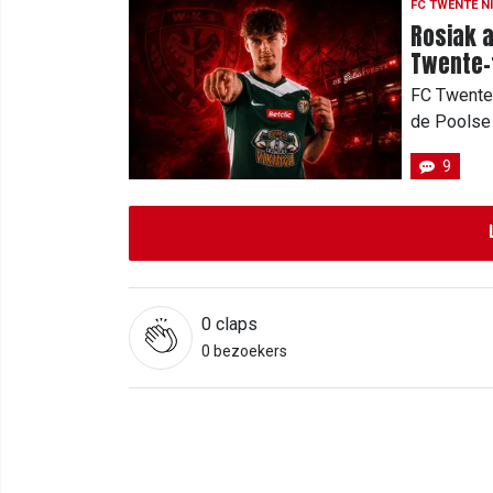
FC TWENTE N
Rosiak a
Twente-
FC Twente 
de Poolse 
9
0
claps
0 bezoekers