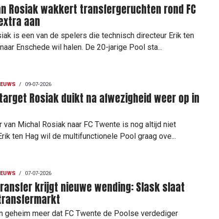
an Rosiak wakkert transfergeruchten rond FC
extra aan
iak is een van de spelers die technisch directeur Erik ten
naar Enschede wil halen. De 20-jarige Pool sta...
IEUWS
/
09-07-2026
arget Rosiak duikt na afwezigheid weer op in
r van Michal Rosiak naar FC Twente is nog altijd niet
rik ten Hag wil de multifunctionele Pool graag ove...
IEUWS
/
07-07-2026
ransfer krijgt nieuwe wending: Slask slaat
 transfermarkt
en geheim meer dat FC Twente de Poolse verdediger