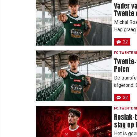
Vader v
Twente 
Michal Ros
Hag graag 
22
FC TWENTE N
Twente-t
Polen
De transfe
afgerond. E
32
FC TWENTE N
Rosiak-t
slag op
Het is ge