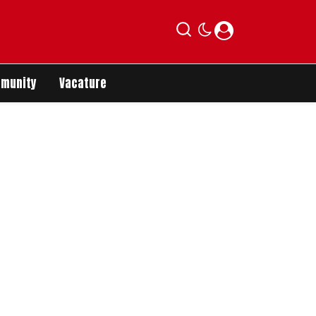
munity
Vacature