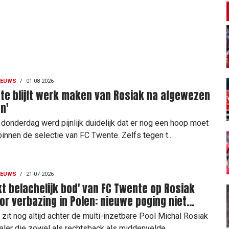
IEUWS
/
01-08-2026
te blijft werk maken van Rosiak na afgewezen
n'
donderdag werd pijnlijk duidelijk dat er nog een hoop moet
innen de selectie van FC Twente. Zelfs tegen t...
IEUWS
/
21-07-2026
kt belachelijk bod' van FC Twente op Rosiak
or verbazing in Polen: nieuwe poging niet
ten
zit nog altijd achter de multi-inzetbare Pool Michal Rosiak
eler die zowel als rechtsback als middenvelde...