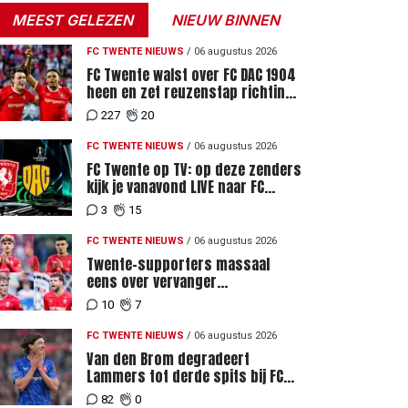
MEEST GELEZEN
NIEUW BINNEN
FC TWENTE NIEUWS
/
06 augustus 2026
FC Twente walst over FC DAC 1904
heen en zet reuzenstap richting
de play-offs
227
20
FC TWENTE NIEUWS
/
06 augustus 2026
FC Twente op TV: op deze zenders
kijk je vanavond LIVE naar FC
Twente - FC DAC 04
3
15
FC TWENTE NIEUWS
/
06 augustus 2026
Twente-supporters massaal
eens over vervanger
geblesseerde Lemkin tegen FC
10
7
DAC 04
FC TWENTE NIEUWS
/
06 augustus 2026
Van den Brom degradeert
Lammers tot derde spits bij FC
Twente
82
0