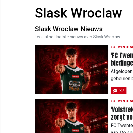
Slask Wroclaw
Slask Wroclaw Nieuws
Lees al het laatste nieuws over Slask Wroclaw
FC TWENTE N
'FC Twen
biedinge
Afgelopen 
gebeuren b
37
FC TWENTE N
'Volstre
zorgt vo
uitgeslo
FC Twente 
aan. De sp