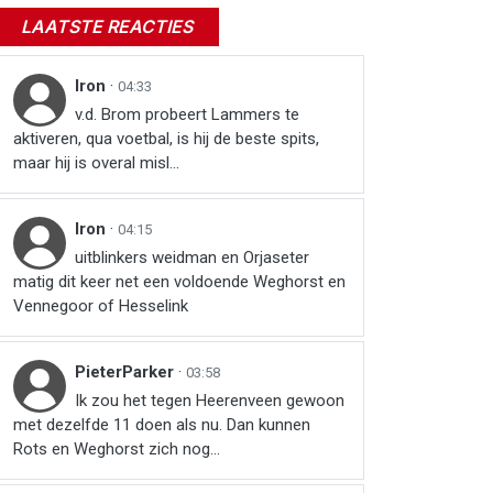
LAATSTE REACTIES
Iron
·
04:33
v.d. Brom probeert Lammers te
aktiveren, qua voetbal, is hij de beste spits,
maar hij is overal misl...
Iron
·
04:15
uitblinkers weidman en Orjaseter
matig dit keer net een voldoende Weghorst en
Vennegoor of Hesselink
PieterParker
·
03:58
Ik zou het tegen Heerenveen gewoon
met dezelfde 11 doen als nu. Dan kunnen
Rots en Weghorst zich nog...