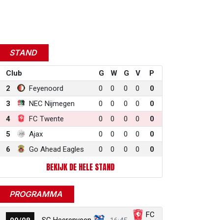
STAND
Club
G
W
G
V
P
2
Feyenoord
0
0
0
0
0
3
NEC Nijmegen
0
0
0
0
0
4
FC Twente
0
0
0
0
0
5
Ajax
0
0
0
0
0
6
Go Ahead Eagles
0
0
0
0
0
BEKIJK DE HELE STAND
PROGRAMMA
FC