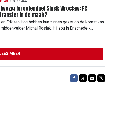
IEUWS
/
05-07-2026
fwezig bij oefenduel Slask Wroclaw: FC
transfer in de maak?
en Erik ten Hag hebben hun zinnen gezet op de komst van
middenvelder Michal Rosiak. Hij zou in Enschede k...
LEES MEER
Delen op Facebook
Delen op Twitte
Delen via M
Delen 