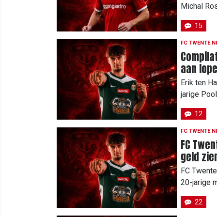
Michal Ros
15
FC TWENTE N
Compilat
aan lop
Erik ten H
jarige Poo
12
FC TWENTE N
FC Twent
geld zie
FC Twente 
20-jarige 
22