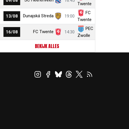
SC Heerenveen
09/08
16:45
Twente
FC
Dunajská Streda
13/08
19:00
Twente
PEC
FC Twente
16/08
14:30
Zwolle
BEKIJK ALLES