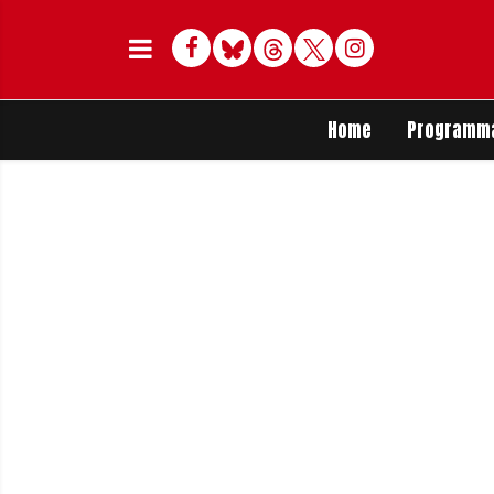
Facebook
Bluesky
Threads
Twitter
Delen op Whats
Home
Programm