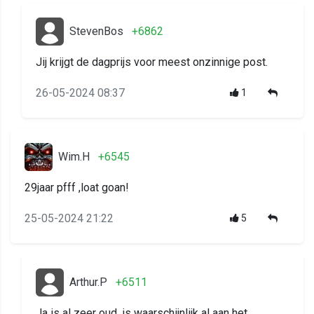
StevenBos
+6862
Jij krijgt de dagprijs voor meest onzinnige post.
26-05-2024 08:37
1
Wim.H
+6545
29jaar pfff ,loat goan!
25-05-2024 21:22
5
Arthur.P
+6511
Ja is al zeer oud, is waarschijnlijk al aan het