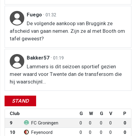
Fuego
·
01:32
De volgende aankoop van Bruggink ze
afscheid van gaan nemen. Zijn ze al met Booth om
tafel geweest?
Bakker57
·
01:19
Lammers is dit seizoen sportief gezien
meer waard voor Twente dan de transfersom die
hij waarschijnl...
STAND
Club
G
W
G
V
P
9
FC Groningen
0
0
0
0
0
10
Feyenoord
0
0
0
0
0