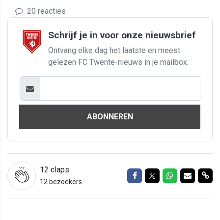
20 reacties
Schrijf je in voor onze nieuwsbrief
Ontvang elke dag het laatste en meest
gelezen FC Twente-nieuws in je mailbox.
ABONNEREN
12
claps
Delen op Facebook
Delen op Twitter
Delen op Wh
Delen vi
Del
12 bezoekers