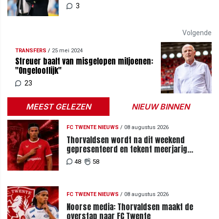
aartsrivaal City
3
Volgende
TRANSFERS
/
25 mei 2024
Streuer baalt van misgelopen miljoenen:
"Ongelooflijk"
23
MEEST GELEZEN
NIEUW BINNEN
FC TWENTE NIEUWS
/
08 augustus 2026
Thorvaldsen wordt na dit weekend
gepresenteerd en tekent meerjarig
contract bij FC Twente
48
58
FC TWENTE NIEUWS
/
08 augustus 2026
Noorse media: Thorvaldsen maakt de
overstap naar FC Twente