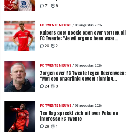
71
8
FC TWENTE NIEUWS
/
08 augustus 2026
Kuipers doet boekje open over vertrek bij
FC Twente: "Je wil ergens heen waar
mensen je waarderen"
20
2
FC TWENTE NIEUWS
/
08 augustus 2026
Zorgen over FC Twente tegen Heerenveen:
"Met een chagrijnig gevoel richting
Slowakije"
24
0
FC TWENTE NIEUWS
/
08 augustus 2026
Ten Hag spreekt zich uit over Poku na
interesse FC Twente
28
1