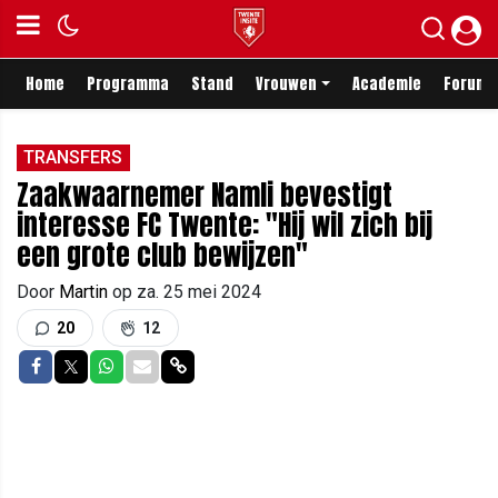
Home
Programma
Stand
Vrouwen
Academie
Forum
TRANSFERS
Zaakwaarnemer Namli bevestigt
interesse FC Twente: "Hij wil zich bij
een grote club bewijzen"
Door
Martin
op
za. 25 mei 2024
20
12
Delen op Facebook
Delen op Twitter
Delen op Whatsapp
Delen via Mail
Delen via link