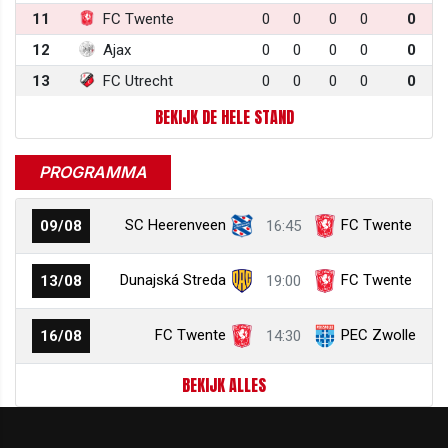
11
FC Twente
0
0
0
0
0
12
Ajax
0
0
0
0
0
13
FC Utrecht
0
0
0
0
0
BEKIJK DE HELE STAND
PROGRAMMA
SC Heerenveen
FC Twente
09/08
16:45
Dunajská Streda
FC Twente
13/08
19:00
FC Twente
PEC Zwolle
16/08
14:30
BEKIJK ALLES