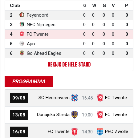
Club
G
W
G
V
P
2
Feyenoord
0
0
0
0
0
3
NEC Nijmegen
0
0
0
0
0
4
FC Twente
0
0
0
0
0
5
Ajax
0
0
0
0
0
6
Go Ahead Eagles
0
0
0
0
0
BEKIJK DE HELE STAND
PROGRAMMA
SC Heerenveen
FC Twente
09/08
16:45
Dunajská Streda
FC Twente
13/08
19:00
FC Twente
PEC Zwolle
16/08
14:30