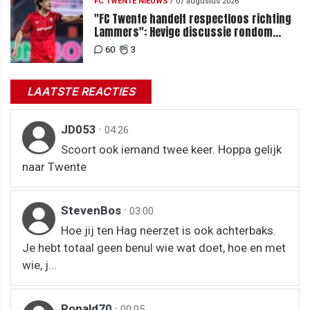
FC TWENTE NIEUWS
/
07 augustus 2026
"FC Twente handelt respectloos richting
Lammers": Hevige discussie rondom
degradatie tot derde spits
60
3
LAATSTE REACTIES
JD053
·
04:26
Scoort ook iemand twee keer. Hoppa gelijk
naar Twente
StevenBos
·
03:00
Hoe jij ten Hag neerzet is ook achterbaks.
Je hebt totaal geen benul wie wat doet, hoe en met
wie, j...
Ronald70
·
00:05