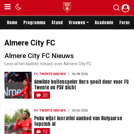
Home
Programma
Stand
Vrouwen
Academie
Forum
Almere City FC
Almere City FC Nieuws
Lees al het laatste nieuws over Almere City FC
FC TWENTE NIEUWS
/
04-08-2026
Gewilde buitenspeler Dors gooit deur voor FC
Twente en PSV dicht
20
FC TWENTE NIEUWS
/
03-06-2026
Poku wijst lucratief aanbod van Bulgaarse
topclub af
12