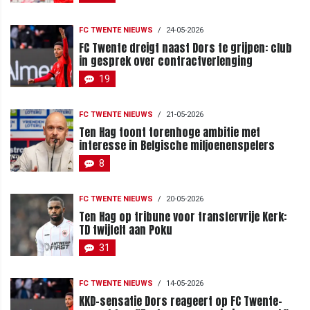
FC TWENTE NIEUWS
/
24-05-2026
FC Twente dreigt naast Dors te grijpen: club
in gesprek over contractverlenging
19
FC TWENTE NIEUWS
/
21-05-2026
Ten Hag toont torenhoge ambitie met
interesse in Belgische miljoenenspelers
8
FC TWENTE NIEUWS
/
20-05-2026
Ten Hag op tribune voor transfervrije Kerk:
TD twijfelt aan Poku
31
FC TWENTE NIEUWS
/
14-05-2026
KKD-sensatie Dors reageert op FC Twente-