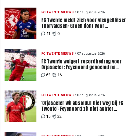
FC TWENTE NIEUWS
/
07 augustus 2026
FC Twente meldt zich voor vleugelflitser
Thorvaldsen: Groen licht voor
miljoenenbod
41
0
FC TWENTE NIEUWS
/
07 augustus 2026
FC Twente weigert recordbedrag voor
Orjasaeter: Feyenoord genoemd na
megabod
62
16
FC TWENTE NIEUWS
/
07 augustus 2026
'Orjasaeter wil absoluut niet weg bij FC
Twente': Feyenoord zit niet achter
recordbod
15
22