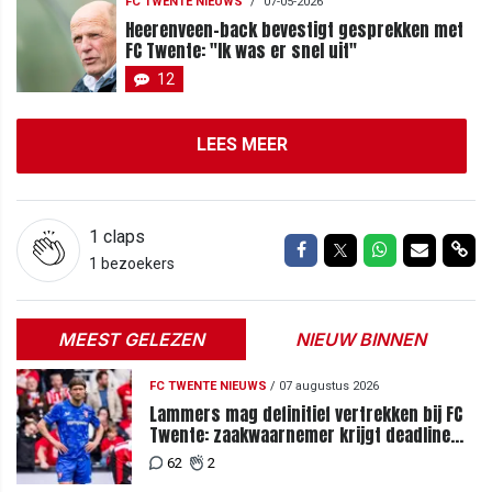
FC TWENTE NIEUWS
/
07-05-2026
Heerenveen-back bevestigt gesprekken met
FC Twente: "Ik was er snel uit"
12
LEES MEER
1
claps
Delen op Facebook
Delen op Twitter
Delen op Wh
Delen vi
Del
1 bezoekers
MEEST GELEZEN
NIEUW BINNEN
FC TWENTE NIEUWS
/
07 augustus 2026
Lammers mag definitief vertrekken bij FC
Twente: zaakwaarnemer krijgt deadline
vanwege komst vervanger
62
2