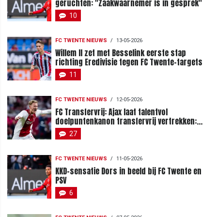
geruchten: "Zaakwaarnemer is in gesprek"
10
FC TWENTE NIEUWS
/
13-05-2026
Willem II zet met Besselink eerste stap
richting Eredivisie tegen FC Twente-targets
11
FC TWENTE NIEUWS
/
12-05-2026
FC Transfervrij: Ajax laat talentvol
doelpuntenkanon transfervrij vertrekken:
moet Ten Hag toeslaan?
27
FC TWENTE NIEUWS
/
11-05-2026
KKD-sensatie Dors in beeld bij FC Twente en
PSV
6