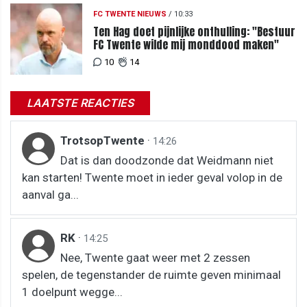
FC TWENTE NIEUWS
/
10:33
Ten Hag doet pijnlijke onthulling: "Bestuur
FC Twente wilde mij monddood maken"
10
14
LAATSTE REACTIES
TrotsopTwente
·
14:26
Dat is dan doodzonde dat Weidmann niet
kan starten! Twente moet in ieder geval volop in de
aanval ga...
RK
·
14:25
Nee, Twente gaat weer met 2 zessen
spelen, de tegenstander de ruimte geven minimaal
1 doelpunt wegge...