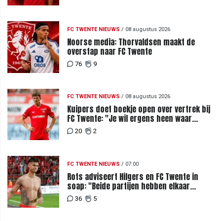
FC TWENTE NIEUWS
/
08 augustus 2026
Noorse media: Thorvaldsen maakt de
overstap naar FC Twente
76
9
FC TWENTE NIEUWS
/
08 augustus 2026
Kuipers doet boekje open over vertrek bij
FC Twente: "Je wil ergens heen waar
mensen je waarderen"
20
2
FC TWENTE NIEUWS
/
07:00
Rots adviseert Hilgers en FC Twente in
soap: "Beide partijen hebben elkaar
teleurgesteld"
36
5