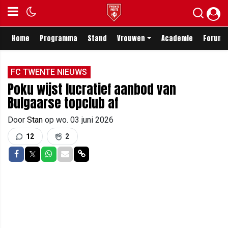
Home
Programma
Stand
Vrouwen
Academie
Forum
FC TWENTE NIEUWS
Poku wijst lucratief aanbod van
Bulgaarse topclub af
Door
Stan
op
wo. 03 juni 2026
12
2
Delen op Facebook
Delen op Twitter
Delen op Whatsapp
Delen via Mail
Delen via link