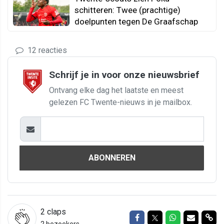
schitteren: Twee (prachtige)
doelpunten tegen De Graafschap
12 reacties
Schrijf je in voor onze nieuwsbrief
Ontvang elke dag het laatste en meest
gelezen FC Twente-nieuws in je mailbox.
ABONNEREN
2
claps
Delen op Facebook
Delen op Twitter
Delen op Wh
Delen vi
Del
2 bezoekers