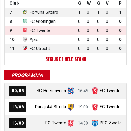
Club
G
W
G
V
P
7
Fortuna Sittard
1
0
1
0
1
8
FC Groningen
0
0
0
0
0
9
FC Twente
0
0
0
0
0
10
Ajax
0
0
0
0
0
11
FC Utrecht
0
0
0
0
0
BEKIJK DE HELE STAND
PROGRAMMA
SC Heerenveen
FC Twente
09/08
16:45
Dunajská Streda
FC Twente
13/08
19:00
FC Twente
PEC Zwolle
16/08
14:30