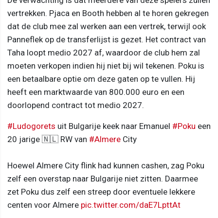
De verwachting is dat meerdere van deze spelers zullen
vertrekken. Pjaca en Booth hebben al te horen gekregen
dat de club mee zal werken aan een vertrek, terwijl ook
Panneflek op de transferlijst is gezet. Het contract van
Taha loopt medio 2027 af, waardoor de club hem zal
moeten verkopen indien hij niet bij wil tekenen. Poku is
een betaalbare optie om deze gaten op te vullen. Hij
heeft een marktwaarde van 800.000 euro en een
doorlopend contract tot medio 2027.
#Ludogorets
uit Bulgarije keek naar Emanuel
#Poku
een
20 jarige 🇳🇱 RW van
#Almere
City
Hoewel Almere City flink had kunnen cashen, zag Poku
zelf een overstap naar Bulgarije niet zitten. Daarmee
zet Poku dus zelf een streep door eventuele lekkere
centen voor Almere
pic.twitter.com/daE7LpttAt