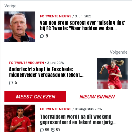
Vorige
FC TWENTE NIEUWS
/
3 juni 2026
Van den Brom spreekt over ‘missing link’
bij FC Twente: "Waar hadden we dan
gestaan?"
8
Volgende
FC TWENTE VROUWEN
/
3 juni 2026
Anderlecht shopt in Enschede:
middenvelder Verdaasdonk tekent
meerjarig contract
5
MEEST GELEZEN
NIEUW BINNEN
FC TWENTE NIEUWS
/
08 augustus 2026
Thorvaldsen wordt na dit weekend
gepresenteerd en tekent meerjarig
contract bij FC Twente
55
59