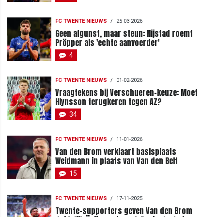
FC TWENTE NIEUWS
/
25-03-2026
Geen afgunst, maar steun: Nijstad roemt
Pröpper als 'echte aanvoerder'
4
FC TWENTE NIEUWS
/
01-02-2026
Vraagtekens bij Verschueren-keuze: Moet
Hlynsson terugkeren tegen AZ?
34
FC TWENTE NIEUWS
/
11-01-2026
Van den Brom verklaart basisplaats
Weidmann in plaats van Van den Belt
15
FC TWENTE NIEUWS
/
17-11-2025
Twente-supporters geven Van den Brom