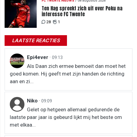
FC TWENTE NIEUWS
/
08 augustus 2026
Ten Hag spreekt zich uit over Poku na
interesse FC Twente
28
1
LAATSTE REACTIES
Epi4ever
·
09:13
Als Daan zich ermee bemoeit dan moet het
goed komen. Hij geeft met zijn handen de richting
aan en zi...
Niko
·
09:09
Gelet op hetgeen allemaal gedurende de
laatste paar jaar is gebeurd lijkt mij het beste om
met elkaa...