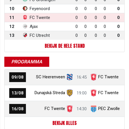
10
Feyenoord
0
0
0
0
0
11
FC Twente
0
0
0
0
0
12
Ajax
0
0
0
0
0
13
FC Utrecht
0
0
0
0
0
BEKIJK DE HELE STAND
PROGRAMMA
SC Heerenveen
FC Twente
09/08
16:45
Dunajská Streda
FC Twente
13/08
19:00
FC Twente
PEC Zwolle
16/08
14:30
BEKIJK ALLES