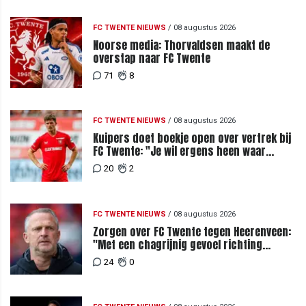
FC TWENTE NIEUWS
/
08 augustus 2026
Noorse media: Thorvaldsen maakt de
overstap naar FC Twente
71
8
FC TWENTE NIEUWS
/
08 augustus 2026
Kuipers doet boekje open over vertrek bij
FC Twente: "Je wil ergens heen waar
mensen je waarderen"
20
2
FC TWENTE NIEUWS
/
08 augustus 2026
Zorgen over FC Twente tegen Heerenveen:
"Met een chagrijnig gevoel richting
Slowakije"
24
0