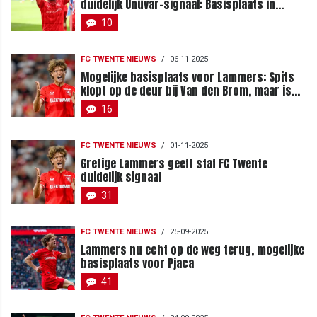
duidelijk Ünüvar-signaal: Basisplaats in
aantocht?
10
FC TWENTE NIEUWS
/
06-11-2025
Mogelijke basisplaats voor Lammers: Spits
klopt op de deur bij Van den Brom, maar is
het genoeg?
16
FC TWENTE NIEUWS
/
01-11-2025
Gretige Lammers geeft staf FC Twente
duidelijk signaal
31
FC TWENTE NIEUWS
/
25-09-2025
Lammers nu echt op de weg terug, mogelijke
basisplaats voor Pjaca
41