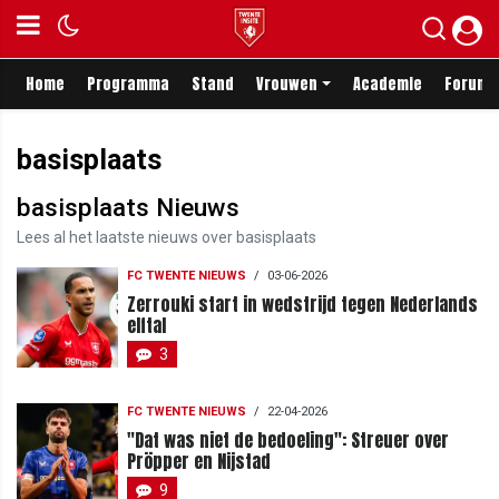
Home
Programma
Stand
Vrouwen
Academie
Forum
basisplaats
basisplaats Nieuws
Lees al het laatste nieuws over basisplaats
FC TWENTE NIEUWS
/
03-06-2026
Zerrouki start in wedstrijd tegen Nederlands
elftal
3
FC TWENTE NIEUWS
/
22-04-2026
"Dat was niet de bedoeling": Streuer over
Pröpper en Nijstad
9