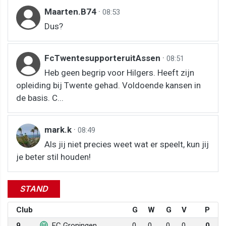
Maarten.B74
·
08:53
Dus?
FcTwentesupporteruitAssen
·
08:51
Heb geen begrip voor Hilgers. Heeft zijn
opleiding bij Twente gehad. Voldoende kansen in
de basis. C...
mark.k
·
08:49
Als jij niet precies weet wat er speelt, kun jij
je beter stil houden!
STAND
Club
G
W
G
V
P
9
FC Groningen
0
0
0
0
0