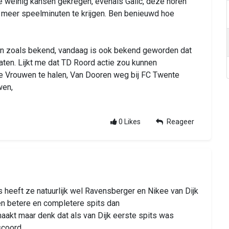
ze weinig kansen gekregen, evenals Galic, deze horen
 meer speelminuten te krijgen. Ben benieuwd hoe
n zoals bekend, vandaag is ook bekend geworden dat
aten. Lijkt me dat TD Roord actie zou kunnen
 Vrouwen te halen, Van Dooren weg bij FC Twente
wen,
0
Likes
Reageer
ts heeft ze natuurlijk wel Ravensberger en Nikee van Dijk
een betere en completere spits dan
akt maar denk dat als van Dijk eerste spits was
scoord.