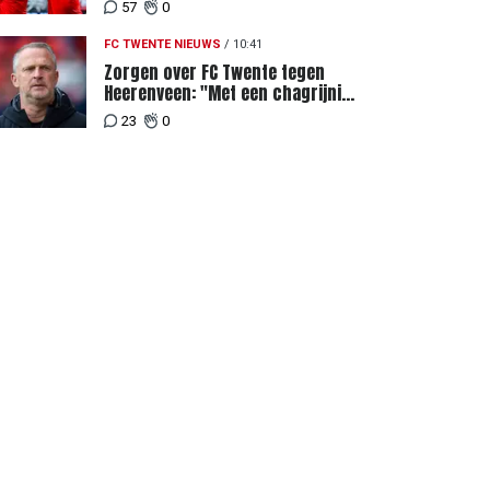
Weghorst na ruime zege op FC
57
0
DAC
FC TWENTE NIEUWS
/
10:41
Zorgen over FC Twente tegen
Heerenveen: "Met een chagrijnig
gevoel richting Slowakije"
23
0