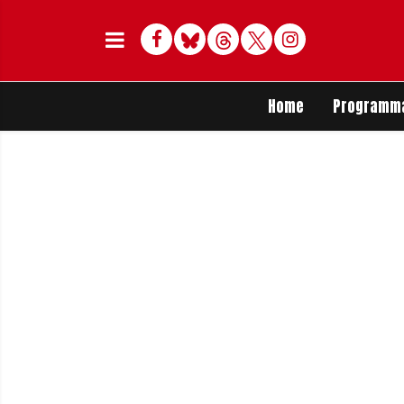
Facebook
Bluesky
Threads
Twitter
Delen op Whats
Home
Programm