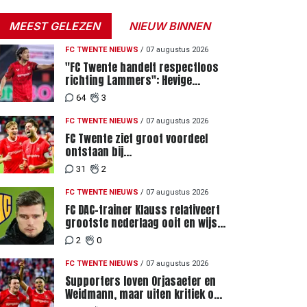
MEEST GELEZEN
NIEUW BINNEN
FC TWENTE NIEUWS
/
07 augustus 2026
"FC Twente handelt respectloos
richting Lammers": Hevige
discussie rondom degradatie tot
64
3
derde spits
FC TWENTE NIEUWS
/
07 augustus 2026
FC Twente ziet groot voordeel
ontstaan bij
Eredivisiewedstrijden tegen
31
2
Heerenveen en PEC Zwolle
FC TWENTE NIEUWS
/
07 augustus 2026
FC DAC-trainer Klauss relativeert
grootste nederlaag ooit en wijst
naar verschil in selectiewaarden
2
0
FC TWENTE NIEUWS
/
07 augustus 2026
Supporters loven Orjasaeter en
Weidmann, maar uiten kritiek op