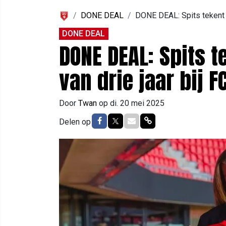
DONE DEAL
DONE DEAL: Spits tekent n
DONE DEAL
DONE DEAL: Spits 
van drie jaar bij F
Door
Twan
op
di. 20 mei 2025
Delen op Facebook
Delen op Twitter
Delen via Mail
Delen via link
Delen op