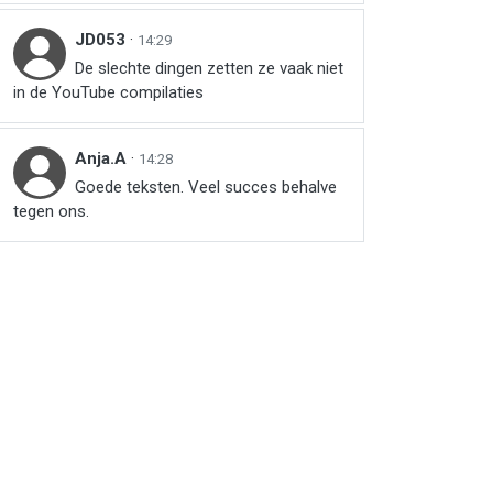
JD053
·
14:29
De slechte dingen zetten ze vaak niet
in de YouTube compilaties
Anja.A
·
14:28
Goede teksten. Veel succes behalve
tegen ons.
r
ail
link