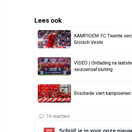
Lees ook
KAMPIOEN! FC Twente verove
Grolsch Veste
VIDEO | Ontlading na laatste 
seizoensafsluiting
Enschede viert kampioenen: 
15 reacties
Schrijf je in voor onze nieu