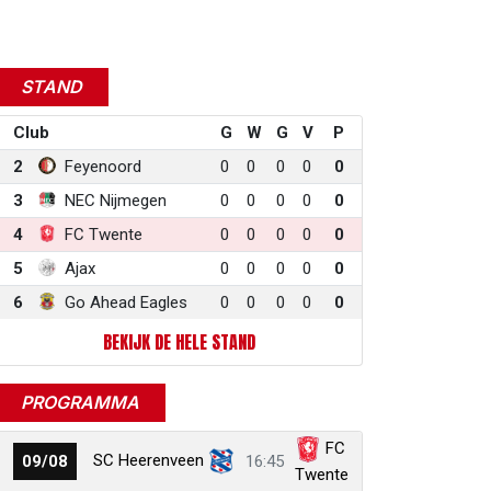
STAND
Club
G
W
G
V
P
2
Feyenoord
0
0
0
0
0
3
NEC Nijmegen
0
0
0
0
0
4
FC Twente
0
0
0
0
0
5
Ajax
0
0
0
0
0
6
Go Ahead Eagles
0
0
0
0
0
BEKIJK DE HELE STAND
PROGRAMMA
FC
SC Heerenveen
09/08
16:45
Twente