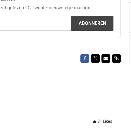
est gelezen FC Twente-nieuws in je mailbox.
ABONNEREN
Delen op Facebook
Delen op Twitte
Delen via M
Delen 
7+
Likes