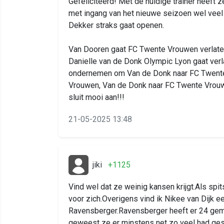
Gefeliciteerd! Met de huidige trainer heeft 
met ingang van het nieuwe seizoen wel veel
Dekker straks gaat openen.
Van Dooren gaat FC Twente Vrouwen verlate
Danielle van de Donk Olympic Lyon gaat verl
ondernemen om Van de Donk naar FC Twente
Vrouwen, Van de Donk naar FC Twente Vrou
sluit mooi aan!!!
21-05-2025 13:48
jiki
+1125
Vind wel dat ze weinig kansen krijgt.Als spi
voor zich.Overigens vind ik Nikee van Dijk 
Ravensberger.Ravensberger heeft er 24 gema
geweest ze er minstens net zo veel had ge