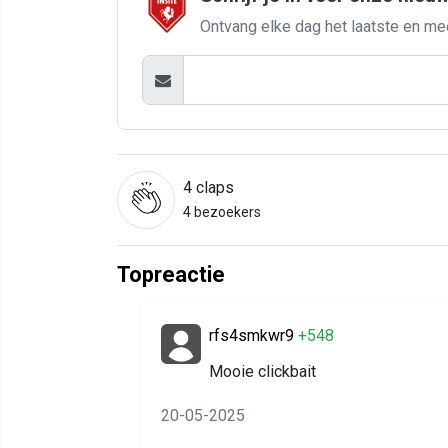
Ontvang elke dag het laatste en me
4
claps
4 bezoekers
Topreactie
rfs4smkwr9
+548
Mooie clickbait
20-05-2025