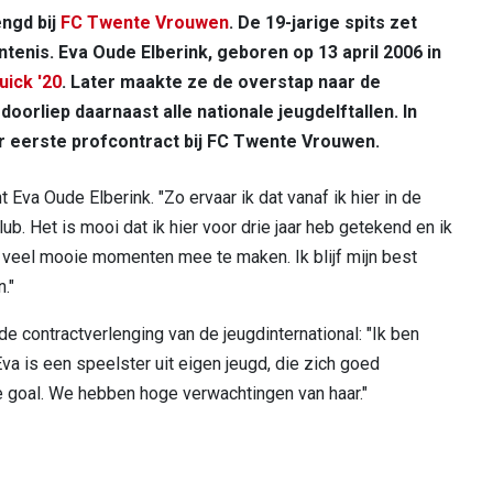
engd bij
FC Twente Vrouwen
. De 19-jarige spits zet
tenis. Eva Oude Elberink, geboren op 13 april 2006 in
uick '20
. Later maakte ze de overstap naar de
orliep daarnaast alle nationale jeugdelftallen. In
r eerste profcontract bij FC Twente Vrouwen.
t Eva Oude Elberink. "Zo ervaar ik dat vanaf ik hier in de
ub. Het is mooi dat ik hier voor drie jaar heb getekend en ik
n veel mooie momenten mee te maken. Ik blijf mijn best
."
 de contractverlenging van de jeugdinternational: "Ik ben
 Eva is een speelster uit eigen jeugd, die zich goed
e goal. We hebben hoge verwachtingen van haar."