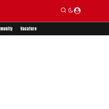
munity
Vacature