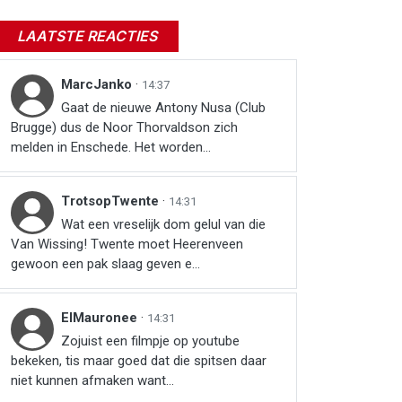
LAATSTE REACTIES
MarcJanko
·
14:37
Gaat de nieuwe Antony Nusa (Club
Brugge) dus de Noor Thorvaldson zich
melden in Enschede. Het worden...
TrotsopTwente
·
14:31
Wat een vreselijk dom gelul van die
Van Wissing! Twente moet Heerenveen
gewoon een pak slaag geven e...
ElMauronee
·
14:31
Zojuist een filmpje op youtube
bekeken, tis maar goed dat die spitsen daar
niet kunnen afmaken want...