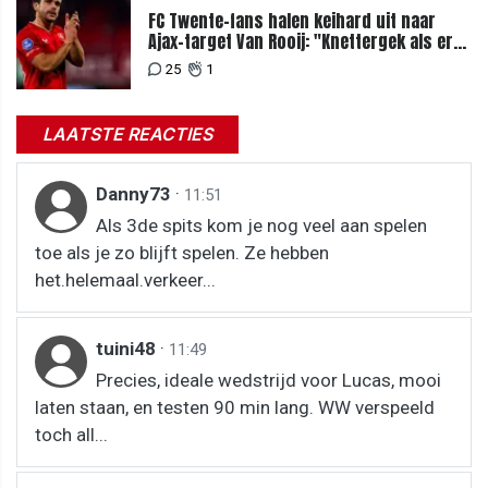
FC Twente-fans halen keihard uit naar
Ajax-target Van Rooij: "Knettergek als er
nog interesse is"
25
1
LAATSTE REACTIES
Danny73
·
11:51
Als 3de spits kom je nog veel aan spelen
toe als je zo blijft spelen. Ze hebben
het.helemaal.verkeer...
tuini48
·
11:49
Precies, ideale wedstrijd voor Lucas, mooi
laten staan, en testen 90 min lang. WW verspeeld
toch all...