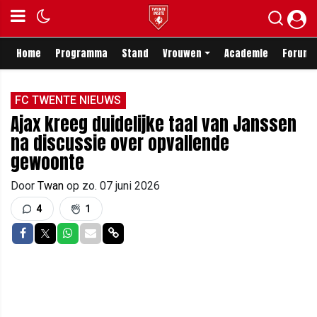
Home
Programma
Stand
Vrouwen
Academie
Forum
FC TWENTE NIEUWS
Ajax kreeg duidelijke taal van Janssen
na discussie over opvallende
gewoonte
Door
Twan
op
zo. 07 juni 2026
4
1
Delen op Facebook
Delen op Twitter
Delen op Whatsapp
Delen via Mail
Delen via link