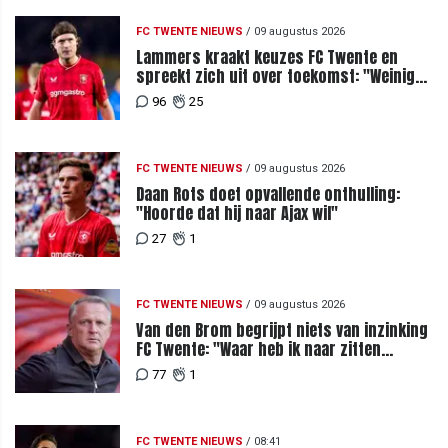
FC TWENTE NIEUWS
/
09 augustus 2026
Lammers kraakt keuzes FC Twente en
spreekt zich uit over toekomst: "Weinig
van te begrijpen"
96
25
FC TWENTE NIEUWS
/
09 augustus 2026
Daan Rots doet opvallende onthulling:
"Hoorde dat hij naar Ajax wil"
27
1
FC TWENTE NIEUWS
/
09 augustus 2026
Van den Brom begrijpt niets van inzinking
FC Twente: "Waar heb ik naar zitten
kijken?"
77
1
FC TWENTE NIEUWS
/
08:41