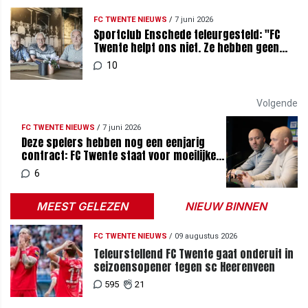
FC TWENTE NIEUWS
/
7 juni 2026
Sportclub Enschede teleurgesteld: "FC
Twente helpt ons niet. Ze hebben geen
belang bij ons"
10
Volgende
FC TWENTE NIEUWS
/
7 juni 2026
Deze spelers hebben nog een eenjarig
contract: FC Twente staat voor moeilijke
keuzes
6
MEEST GELEZEN
NIEUW BINNEN
FC TWENTE NIEUWS
/
09 augustus 2026
Teleurstellend FC Twente gaat onderuit in
seizoensopener tegen sc Heerenveen
595
21