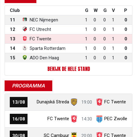
Club
G
W
G
V
P
11
NEC Nijmegen
1
0
0
1
0
12
FC Utrecht
1
0
0
1
0
13
FC Twente
1
0
0
1
0
14
Sparta Rotterdam
1
0
0
1
0
15
ADO Den Haag
1
0
0
1
0
BEKIJK DE HELE STAND
PROGRAMMA
Dunajská Streda
FC Twente
13/08
19:00
FC Twente
PEC Zwolle
16/08
14:30
SC Cambuur
FC Twente
30/08
20:00