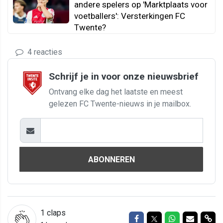
andere spelers op 'Marktplaats voor
voetballers': Versterkingen FC
Twente?
4 reacties
Schrijf je in voor onze nieuwsbrief
Ontvang elke dag het laatste en meest
gelezen FC Twente-nieuws in je mailbox.
ABONNEREN
1
claps
Delen op Facebook
Delen op Twitter
Delen op Wh
Delen vi
Del