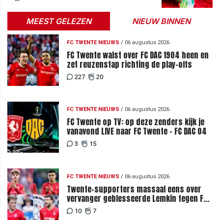
MEEST GELEZEN
NIEUW BINNEN
FC TWENTE NIEUWS
/
06 augustus 2026
FC Twente walst over FC DAC 1904 heen en
zet reuzenstap richting de play-offs
227
20
FC TWENTE NIEUWS
/
06 augustus 2026
FC Twente op TV: op deze zenders kijk je
vanavond LIVE naar FC Twente - FC DAC 04
3
15
FC TWENTE NIEUWS
/
06 augustus 2026
Twente-supporters massaal eens over
vervanger geblesseerde Lemkin tegen FC
DAC 04
10
7