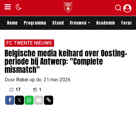
Home
Programma
Stand
Vrouwen
Academie
Forum
FC TWENTE NIEUWS
Belgische media keihard over Oosting-
periode bij Antwerp: "Complete
mismatch"
Door
Robin
op
do. 21 mei 2026
17
1
Delen op Facebook
Delen op Twitter
Delen op Whatsapp
Delen via Mail
Delen via link