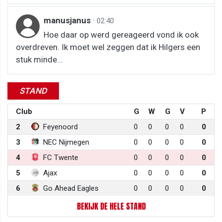
manusjanus
·
02:40
Hoe daar op werd gereageerd vond ik ook
overdreven. Ik moet wel zeggen dat ik Hilgers een
stuk minde...
STAND
Club
G
W
G
V
P
2
Feyenoord
0
0
0
0
0
3
NEC Nijmegen
0
0
0
0
0
4
FC Twente
0
0
0
0
0
5
Ajax
0
0
0
0
0
6
Go Ahead Eagles
0
0
0
0
0
BEKIJK DE HELE STAND