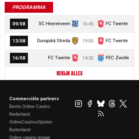
PROGRAMMA
SC Heerenveen
FC Twente
09/08
16:45
Dunajská Streda
FC Twente
13/08
19:00
FC Twente
PEC Zwolle
16/08
14:30
BEKIJK ALLES
Commerciële partners
Beste Online Casino
Nederland
OnlineCasinosSpelen
Buitenland
Online casino legaal