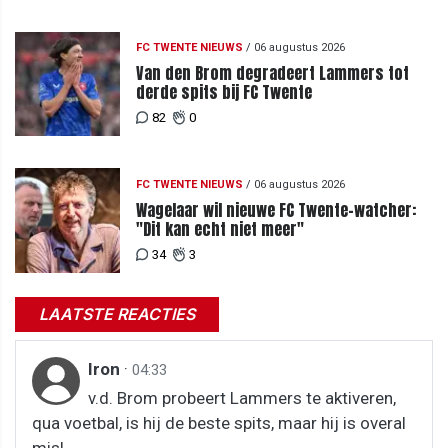
FC TWENTE NIEUWS
/
06 augustus 2026
Van den Brom degradeert Lammers tot
derde spits bij FC Twente
82
0
FC TWENTE NIEUWS
/
06 augustus 2026
Wagelaar wil nieuwe FC Twente-watcher:
"Dit kan echt niet meer"
34
3
LAATSTE REACTIES
Iron
·
04:33
v.d. Brom probeert Lammers te aktiveren,
qua voetbal, is hij de beste spits, maar hij is overal
misl...