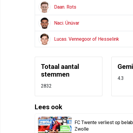
Daan. Rots
Naci. Ünüvar
Lucas. Vennegoor of Hesselink
Totaal aantal
Gemid
stemmen
4.3
2832
Lees ook
FC Twente verliest op bela
Zwolle