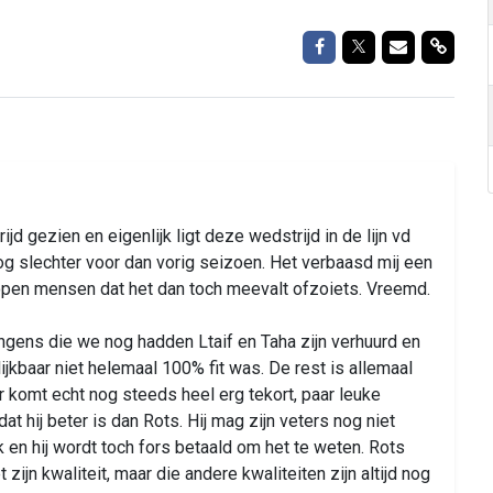
Delen op Facebook
Delen op Twitte
Delen via M
Delen 
jd gezien en eigenlijk ligt deze wedstrijd in de lijn vd
g slechter voor dan vorig seizoen. Het verbaasd mij een
 hopen mensen dat het dan toch meevalt ofzoiets. Vreemd.
e jongens die we nog hadden Ltaif en Taha zijn verhuurd en
 blijkbaar niet helemaal 100% fit was. De rest is allemaal
r komt echt nog steeds heel erg tekort, paar leuke
at hij beter is dan Rots. Hij mag zijn veters nog niet
 en hij wordt toch fors betaald om het te weten. Rots
zijn kwaliteit, maar die andere kwaliteiten zijn altijd nog