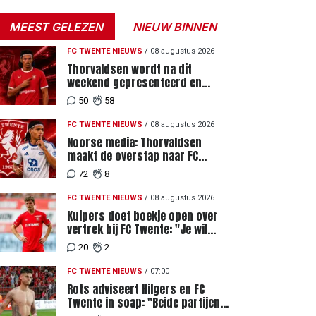
MEEST GELEZEN
NIEUW BINNEN
FC TWENTE NIEUWS
/
08 augustus 2026
Thorvaldsen wordt na dit
weekend gepresenteerd en
tekent meerjarig contract bij FC
50
58
Twente
FC TWENTE NIEUWS
/
08 augustus 2026
Noorse media: Thorvaldsen
maakt de overstap naar FC
Twente
72
8
FC TWENTE NIEUWS
/
08 augustus 2026
Kuipers doet boekje open over
vertrek bij FC Twente: "Je wil
ergens heen waar mensen je
20
2
waarderen"
FC TWENTE NIEUWS
/
07:00
Rots adviseert Hilgers en FC
Twente in soap: "Beide partijen