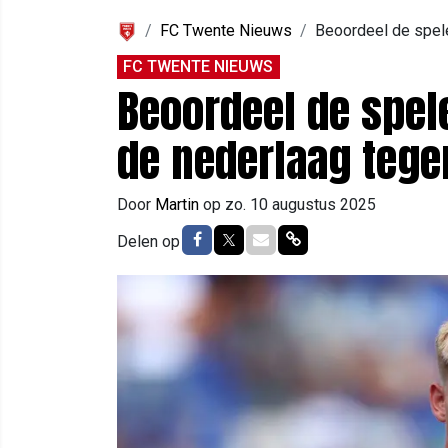
FC Twente Nieuws
Beoordeel de spele
FC TWENTE NIEUWS
Beoordeel de spele
de nederlaag tege
Door
Martin
op
zo. 10 augustus 2025
Delen op Facebook
Delen op Twitter
Delen via Mail
Delen via link
Delen op