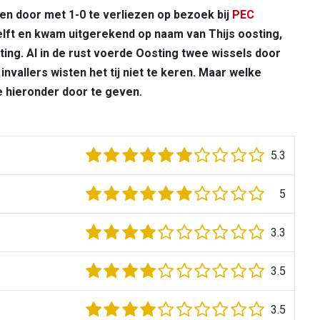
en door met 1-0 te verliezen op bezoek bij
PEC
 helft en kwam uitgerekend op naam van Thijs oosting,
ng. Al in de rust voerde Oosting twee wissels door
invallers wisten het tij niet te keren. Maar welke
e hieronder door te geven.
5.3
5
3.3
3.5
3.5