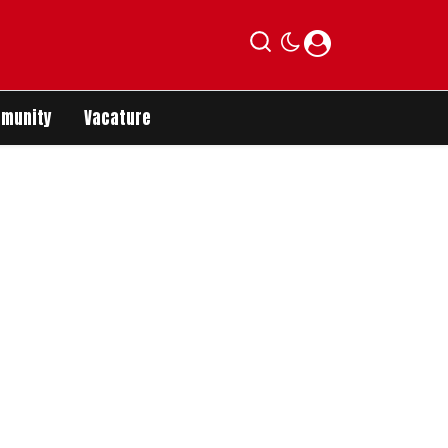
munity
Vacature