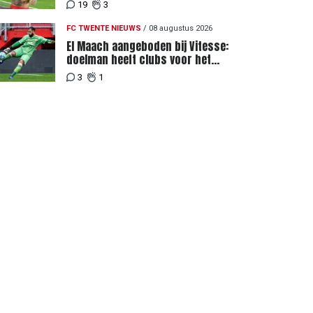
hebben elkaar teleurgesteld"
19
3
FC TWENTE NIEUWS
/
08 augustus 2026
El Maach aangeboden bij Vitesse:
doelman heeft clubs voor het
uitkiezen
3
1