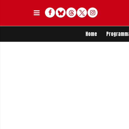
Facebook
Bluesky
Threads
Twitter
Delen op Whats
Home
Programm