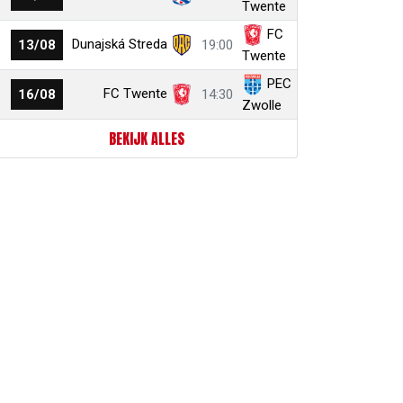
Twente
FC
r
ail
link
Dunajská Streda
13/08
19:00
Twente
PEC
FC Twente
16/08
14:30
Zwolle
BEKIJK ALLES