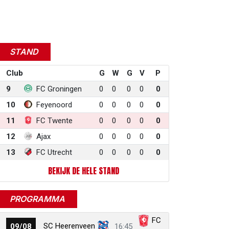
STAND
Club
G
W
G
V
P
9
FC Groningen
0
0
0
0
0
10
Feyenoord
0
0
0
0
0
11
FC Twente
0
0
0
0
0
12
Ajax
0
0
0
0
0
13
FC Utrecht
0
0
0
0
0
BEKIJK DE HELE STAND
PROGRAMMA
FC
SC Heerenveen
09/08
16:45