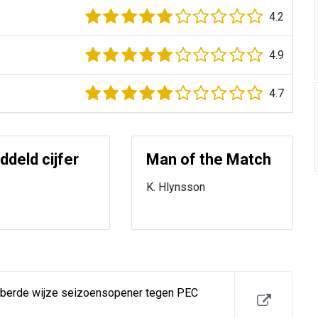
4.2
4.9
4.7
deld cijfer
Man of the Match
K. Hlynsson
bberde wijze seizoensopener tegen PEC