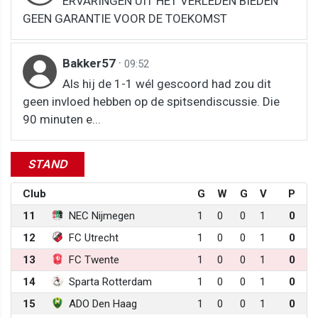
ERVARINGEN UIT HET VERLEDEN BIEDEN
GEEN GARANTIE VOOR DE TOEKOMST
Bakker57
·
09:52
Als hij de 1-1 wél gescoord had zou dit
geen invloed hebben op de spitsendiscussie. Die
90 minuten e...
STAND
Club
G
W
G
V
P
11
NEC Nijmegen
1
0
0
1
0
12
FC Utrecht
1
0
0
1
0
13
FC Twente
1
0
0
1
0
14
Sparta Rotterdam
1
0
0
1
0
15
ADO Den Haag
1
0
0
1
0