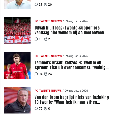
21
26
FC TWENTE NIEUWS
/
09 augustus 2026
Uitvak blijft leeg: Twente-supporters
vandaag niet welkom bij sc Heerenveen
10
2
FC TWENTE NIEUWS
/
09 augustus 2026
Lammers kraakt keuzes FC Twente en
spreekt zich uit over toekomst: "Weinig
van te begrijpen"
94
24
FC TWENTE NIEUWS
/
09 augustus 2026
Van den Brom begrijpt niets van inzinking
FC Twente: "Waar heb ik naar zitten
kijken?"
75
0