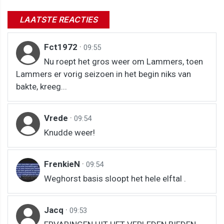
LAATSTE REACTIES
Fct1972
·
09:55
Nu roept het gros weer om Lammers, toen
Lammers er vorig seizoen in het begin niks van
bakte, kreeg...
Vrede
·
09:54
Knudde weer!
FrenkieN
·
09:54
Weghorst basis sloopt het hele elftal .
Jacq
·
09:53