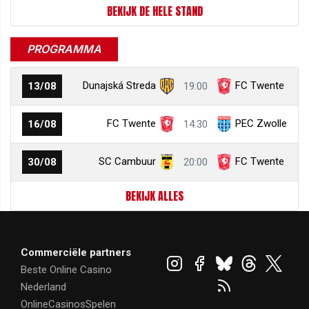
BEKIJK DE HELE STAND
PROGRAMMA
Dunajská Streda
FC Twente
13/08
19:00
FC Twente
PEC Zwolle
16/08
14:30
SC Cambuur
FC Twente
30/08
20:00
BEKIJK ALLES
Commerciële partners
Beste Online Casino
Nederland
OnlineCasinosSpelen