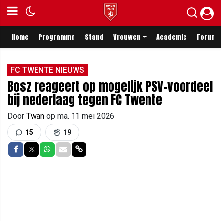
Home
Programma
Stand
Vrouwen
Academie
Forum
FC TWENTE NIEUWS
Bosz reageert op mogelijk PSV-voordeel
bij nederlaag tegen FC Twente
Door
Twan
op
ma. 11 mei 2026
15
19
Delen op Facebook
Delen op Twitter
Delen op Whatsapp
Delen via Mail
Delen via link