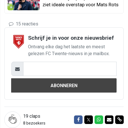
ziet ideale overstap voor Mats Rots
15 reacties
Schrijf je in voor onze nieuwsbrief
Ontvang elke dag het laatste en meest
gelezen FC Twente-nieuws in je mailbox.
ABONNEREN
19
claps
Delen op Facebook
Delen op Twitter
Delen op Wh
Delen vi
Del
8 bezoekers