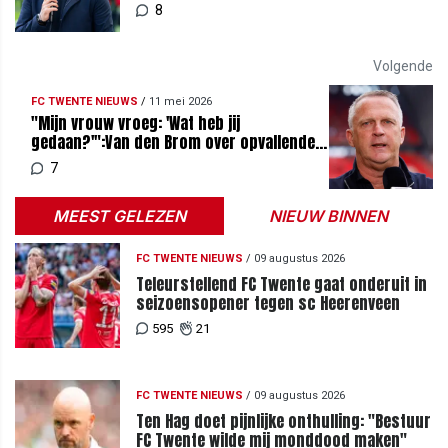
8
Volgende
FC TWENTE NIEUWS
/
11 mei 2026
"Mijn vrouw vroeg: 'Wat heb jij
gedaan?'":Van den Brom over opvallende
reactie na AZ-dreun
7
MEEST GELEZEN
NIEUW BINNEN
FC TWENTE NIEUWS
/
09 augustus 2026
Teleurstellend FC Twente gaat onderuit in
seizoensopener tegen sc Heerenveen
595
21
FC TWENTE NIEUWS
/
09 augustus 2026
Ten Hag doet pijnlijke onthulling: "Bestuur
FC Twente wilde mij monddood maken"