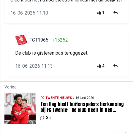
16-06-2026 11:10
1
FCT1965
+15252
De club is gisteren pas teruggezet.
16-06-2026 11:13
4
Vorige
FC TWENTE NIEUWS
/
16 juni 2026
Ten Hag biedt buitenspelers herkansing
bij FC Twente: "De club heeft in hen
geïnvesteerd"
35