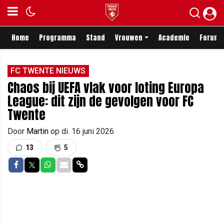
Home
Programma
Stand
Vrouwen
Academie
Forum
FC TWENTE NIEUWS
Chaos bij UEFA vlak voor loting Europa
League: dit zijn de gevolgen voor FC
Twente
Door
Martin
op
di. 16 juni 2026
13
5
Delen op Facebook
Delen op Twitter
Delen op Whatsapp
Delen via Mail
Delen via link