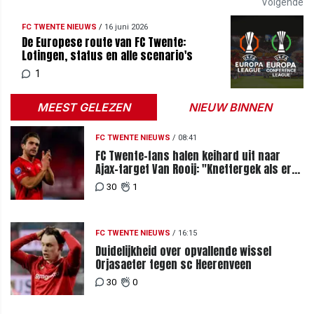
Volgende
FC TWENTE NIEUWS
/
16 juni 2026
De Europese route van FC Twente:
Lotingen, status en alle scenario's
1
MEEST GELEZEN
NIEUW BINNEN
FC TWENTE NIEUWS
/
08:41
FC Twente-fans halen keihard uit naar
Ajax-target Van Rooij: "Knettergek als er
nog interesse is"
30
1
FC TWENTE NIEUWS
/
16:15
Duidelijkheid over opvallende wissel
Orjasaeter tegen sc Heerenveen
30
0