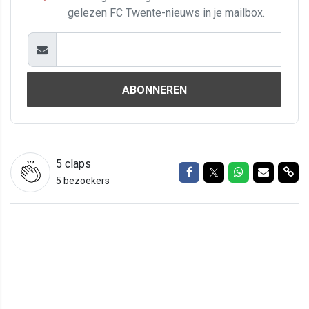
gelezen FC Twente-nieuws in je mailbox.
ABONNEREN
5
claps
Delen op Facebook
Delen op Twitter
Delen op Wh
Delen vi
Del
5 bezoekers