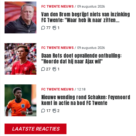
FC TWENTE NIEUWS
/
09 augustus 2026
Van den Brom begrijpt niets van inzinking
FC Twente: "Waar heb ik naar zitten
kijken?"
77
1
FC TWENTE NIEUWS
/
09 augustus 2026
Daan Rots doet opvallende onthulling:
"Hoorde dat hij naar Ajax wil"
27
1
FC TWENTE NIEUWS
/
12:18
Nieuwe wending rond Schaken: Feyenoord
komt in actie na bod FC Twente
17
2
LAATSTE REACTIES