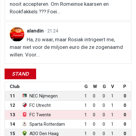
nooit accepteren. Om Romeinse kaarsen en
Rookfakkels ??? Foei...
alandin
·
21:24
Ha, zo waar, maar Rosiak intrigeert me,
maar niet voor de miljoen euro die ze zogenaamd
willen. Voor...
STAND
Club
G
W
G
V
P
11
NEC Nijmegen
1
0
0
1
0
12
FC Utrecht
1
0
0
1
0
13
FC Twente
1
0
0
1
0
14
Sparta Rotterdam
1
0
0
1
0
15
ADO Den Haag
1
0
0
1
0