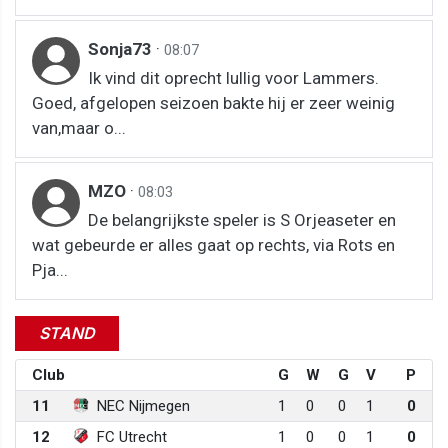
Sonja73
·
08:07
Ik vind dit oprecht lullig voor Lammers.
Goed, afgelopen seizoen bakte hij er zeer weinig
van,maar o...
MZO
·
08:03
De belangrijkste speler is S Orjeaseter en
wat gebeurde er alles gaat op rechts, via Rots en
Pja...
STAND
Club
G
W
G
V
P
11
NEC Nijmegen
1
0
0
1
0
12
FC Utrecht
1
0
0
1
0