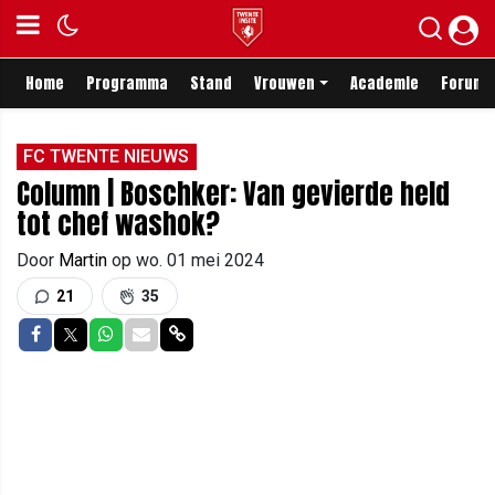
Home
Programma
Stand
Vrouwen
Academie
Forum
FC TWENTE NIEUWS
Column | Boschker: Van gevierde held
tot chef washok?
Door
Martin
op
wo. 01 mei 2024
21
35
Delen op Facebook
Delen op Twitter
Delen op Whatsapp
Delen via Mail
Delen via link