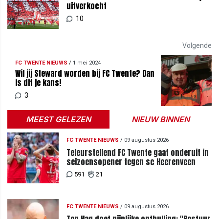
uitverkocht
10
Volgende
FC TWENTE NIEUWS
/
1 mei 2024
Wil jij Steward worden bij FC Twente? Dan
is dit je kans!
3
MEEST GELEZEN
NIEUW BINNEN
FC TWENTE NIEUWS
/
09 augustus 2026
Teleurstellend FC Twente gaat onderuit in
seizoensopener tegen sc Heerenveen
591
21
FC TWENTE NIEUWS
/
09 augustus 2026