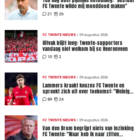
Ten Hag doet pijnlijke onthulling: "Bestuur
FC Twente wilde mij monddood maken"
21
26
FC TWENTE NIEUWS
/
09 augustus 2026
Uitvak blijft leeg: Twente-supporters
vandaag niet welkom bij sc Heerenveen
10
2
FC TWENTE NIEUWS
/
09 augustus 2026
Lammers kraakt keuzes FC Twente en
spreekt zich uit over toekomst: "Weinig
van te begrijpen"
89
24
FC TWENTE NIEUWS
/
09 augustus 2026
Van den Brom begrijpt niets van inzinking
FC Twente: "Waar heb ik naar zitten
kijken?"