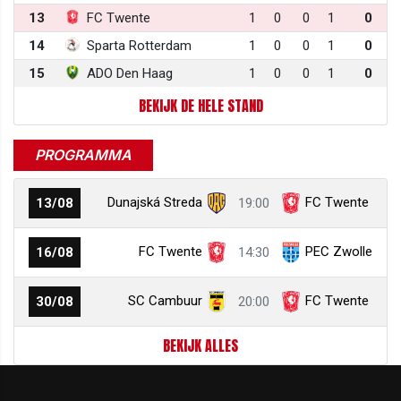
13
FC Twente
1
0
0
1
0
14
Sparta Rotterdam
1
0
0
1
0
15
ADO Den Haag
1
0
0
1
0
BEKIJK DE HELE STAND
PROGRAMMA
Dunajská Streda
FC Twente
13/08
19:00
FC Twente
PEC Zwolle
16/08
14:30
SC Cambuur
FC Twente
30/08
20:00
BEKIJK ALLES