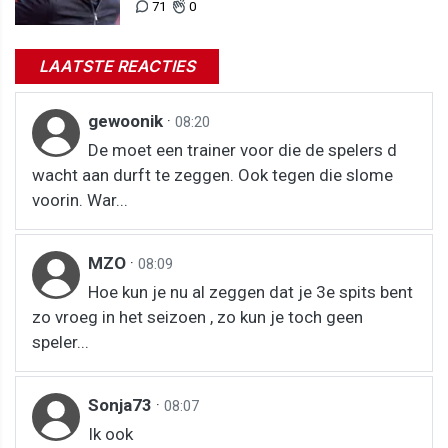
71
0
LAATSTE REACTIES
gewoonik
·
08:20
De moet een trainer voor die de spelers d
wacht aan durft te zeggen. Ook tegen die slome
voorin. War...
MZO
·
08:09
Hoe kun je nu al zeggen dat je 3e spits bent
zo vroeg in het seizoen , zo kun je toch geen
speler...
Sonja73
·
08:07
Ik ook