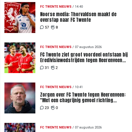
FC TWENTE NIEUWS
/
14:40
Noorse media: Thorvaldsen maakt de
overstap naar FC Twente
57
8
FC TWENTE NIEUWS
/
07 augustus 2026
FC Twente ziet groot voordeel ontstaan bij
Eredivisiewedstrijden tegen Heerenveen
en PEC Zwolle
31
2
FC TWENTE NIEUWS
/
10:41
Zorgen over FC Twente tegen Heerenveen:
"Met een chagrijnig gevoel richting
Slowakije"
23
0
FC TWENTE NIEUWS
/
07 augustus 2026