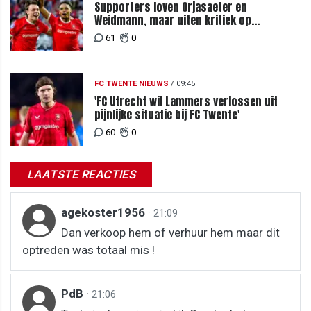
Supporters loven Orjasaeter en
Weidmann, maar uiten kritiek op
Weghorst na ruime zege op FC DAC
61
0
FC TWENTE NIEUWS
/
09:45
'FC Utrecht wil Lammers verlossen uit
pijnlijke situatie bij FC Twente'
60
0
LAATSTE REACTIES
agekoster1956
·
21:09
Dan verkoop hem of verhuur hem maar dit
optreden was totaal mis !
PdB
·
21:06