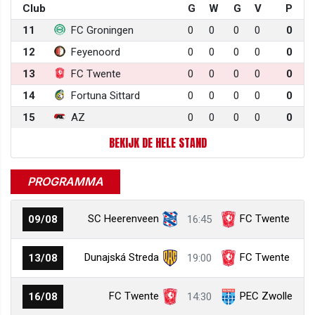
Club
G
W
G
V
P
11
FC Groningen
0
0
0
0
0
12
Feyenoord
0
0
0
0
0
13
FC Twente
0
0
0
0
0
14
Fortuna Sittard
0
0
0
0
0
15
AZ
0
0
0
0
0
BEKIJK DE HELE STAND
PROGRAMMA
SC Heerenveen
FC Twente
09/08
16:45
Dunajská Streda
FC Twente
13/08
19:00
FC Twente
PEC Zwolle
16/08
14:30