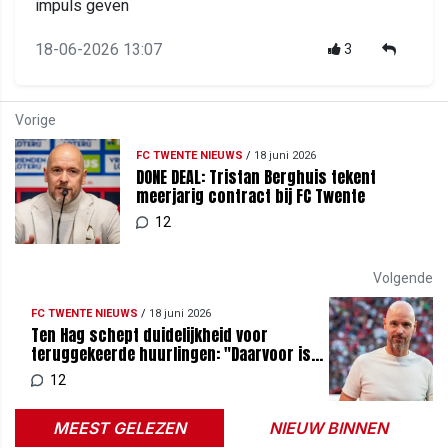
impuls geven
18-06-2026 13:07
3
Vorige
FC TWENTE NIEUWS
/
18 juni 2026
DONE DEAL: Tristan Berghuis tekent
meerjarig contract bij FC Twente
12
Volgende
FC TWENTE NIEUWS
/
18 juni 2026
Ten Hag schept duidelijkheid voor
teruggekeerde huurlingen: "Daarvoor is
er minder perspectief"
12
MEEST GELEZEN
NIEUW BINNEN