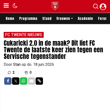
Home
Programma
Stand
Vrouwen
Academie
Forum
FC TWENTE NIEUWS
Cukaricki 2.0 in de maak? Dit liet FC
Twente de laatste keer zien tegen een
Servische tegenstander
Door
Stan
op
do. 18 juni 2026
2
0
Delen op Facebook
Delen op Twitter
Delen op Whatsapp
Delen via Mail
Delen via link